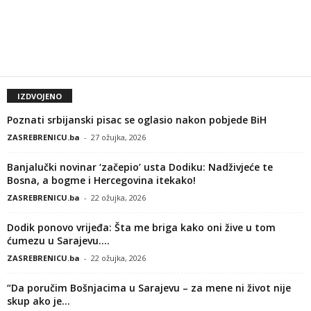
IZDVOJENO
Poznati srbijanski pisac se oglasio nakon pobjede BiH
ZASREBRENICU.ba
-
27 ožujka, 2026
Banjalučki novinar ‘začepio’ usta Dodiku: Nadživjeće te
Bosna, a bogme i Hercegovina itekako!
ZASREBRENICU.ba
-
22 ožujka, 2026
Dodik ponovo vrijeđa: Šta me briga kako oni žive u tom
ćumezu u Sarajevu....
ZASREBRENICU.ba
-
22 ožujka, 2026
“Da poručim Bošnjacima u Sarajevu – za mene ni život nije
skup ako je...