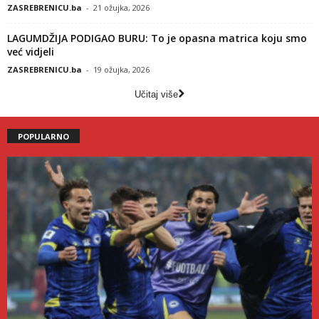
ZASREBRENICU.ba
-
21 ožujka, 2026
LAGUMDŽIJA PODIGAO BURU: To je opasna matrica koju smo
već vidjeli
ZASREBRENICU.ba
-
19 ožujka, 2026
Učitaj više
POPULARNO