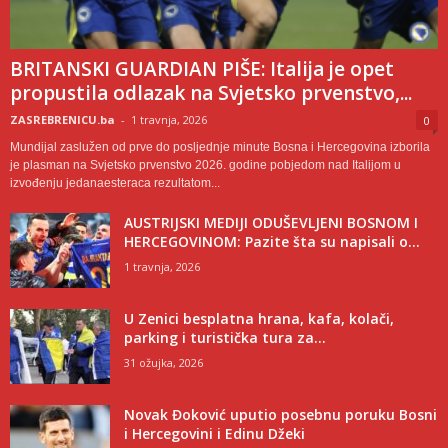
BRITANSKI GUARDIAN PIŠE: Italija je opet
propustila odlazak na Svjetsko prvenstvo,...
ZASREBRENICU.ba
-
1 travnja, 2026
0
Mundijal zaslužen od prve do posljednje minute Bosna i Hercegovina izborila
je plasman na Svjetsko prvenstvo 2026. godine pobjedom nad Italijom u
izvođenju jedanaesteraca rezultatom...
AUSTRIJSKI MEDIJI ODUŠEVLJENI BOSNOM I
HERCEGOVINOM: Pazite šta su napisali o...
1 travnja, 2026
U Zenici besplatna hrana, kafa, kolači,
parking i turistička tura za...
31 ožujka, 2026
Novak Đoković uputio posebnu poruku Bosni
i Hercegovini i Edinu Džeki