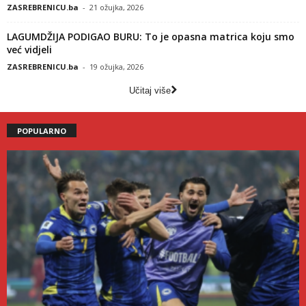
ZASREBRENICU.ba
-
21 ožujka, 2026
LAGUMDŽIJA PODIGAO BURU: To je opasna matrica koju smo
već vidjeli
ZASREBRENICU.ba
-
19 ožujka, 2026
Učitaj više
POPULARNO