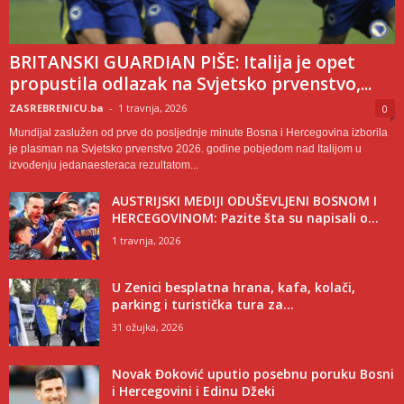
BRITANSKI GUARDIAN PIŠE: Italija je opet
propustila odlazak na Svjetsko prvenstvo,...
ZASREBRENICU.ba
-
1 travnja, 2026
0
Mundijal zaslužen od prve do posljednje minute Bosna i Hercegovina izborila
je plasman na Svjetsko prvenstvo 2026. godine pobjedom nad Italijom u
izvođenju jedanaesteraca rezultatom...
AUSTRIJSKI MEDIJI ODUŠEVLJENI BOSNOM I
HERCEGOVINOM: Pazite šta su napisali o...
1 travnja, 2026
U Zenici besplatna hrana, kafa, kolači,
parking i turistička tura za...
31 ožujka, 2026
Novak Đoković uputio posebnu poruku Bosni
i Hercegovini i Edinu Džeki