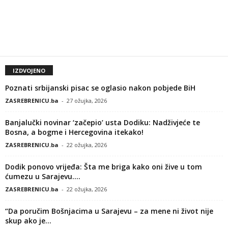
IZDVOJENO
Poznati srbijanski pisac se oglasio nakon pobjede BiH
ZASREBRENICU.ba
-
27 ožujka, 2026
Banjalučki novinar ‘začepio’ usta Dodiku: Nadživjeće te
Bosna, a bogme i Hercegovina itekako!
ZASREBRENICU.ba
-
22 ožujka, 2026
Dodik ponovo vrijeđa: Šta me briga kako oni žive u tom
ćumezu u Sarajevu....
ZASREBRENICU.ba
-
22 ožujka, 2026
“Da poručim Bošnjacima u Sarajevu – za mene ni život nije
skup ako je...