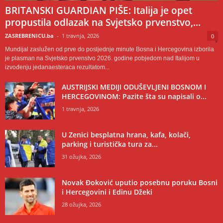
BRITANSKI GUARDIAN PIŠE: Italija je opet
propustila odlazak na Svjetsko prvenstvo,...
ZASREBRENICU.ba
-
1 travnja, 2026
0
Mundijal zaslužen od prve do posljednje minute Bosna i Hercegovina izborila
je plasman na Svjetsko prvenstvo 2026. godine pobjedom nad Italijom u
izvođenju jedanaesteraca rezultatom...
AUSTRIJSKI MEDIJI ODUŠEVLJENI BOSNOM I
HERCEGOVINOM: Pazite šta su napisali o...
1 travnja, 2026
U Zenici besplatna hrana, kafa, kolači,
parking i turistička tura za...
31 ožujka, 2026
Novak Đoković uputio posebnu poruku Bosni
i Hercegovini i Edinu Džeki
28 ožujka, 2026