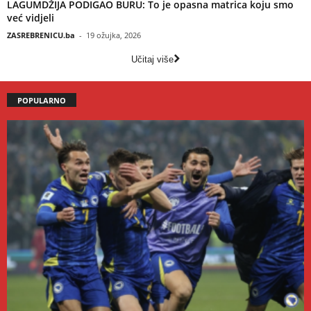
LAGUMDŽIJA PODIGAO BURU: To je opasna matrica koju smo
već vidjeli
ZASREBRENICU.ba
-
19 ožujka, 2026
Učitaj više
POPULARNO