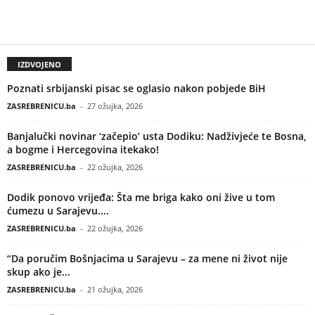
IZDVOJENO
Poznati srbijanski pisac se oglasio nakon pobjede BiH
ZASREBRENICU.ba
-
27 ožujka, 2026
Banjalučki novinar ‘začepio’ usta Dodiku: Nadživjeće te Bosna,
a bogme i Hercegovina itekako!
ZASREBRENICU.ba
-
22 ožujka, 2026
Dodik ponovo vrijeđa: Šta me briga kako oni žive u tom
ćumezu u Sarajevu....
ZASREBRENICU.ba
-
22 ožujka, 2026
“Da poručim Bošnjacima u Sarajevu – za mene ni život nije
skup ako je...
ZASREBRENICU.ba
-
21 ožujka, 2026