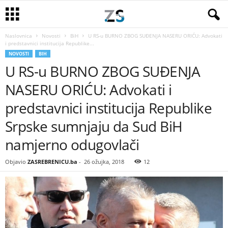
Naslovnica
Novosti
BiH
U RS-u BURNO ZBOG SUĐENJA NASERU ORIĆU: Advokati
i predstavnici institucija Republike...
NOVOSTI
BIH
U RS-u BURNO ZBOG SUĐENJA
NASERU ORIĆU: Advokati i
predstavnici institucija Republike
Srpske sumnjaju da Sud BiH
namjerno odugovlači
Objavio
ZASREBRENICU.ba
-
26 ožujka, 2018
12