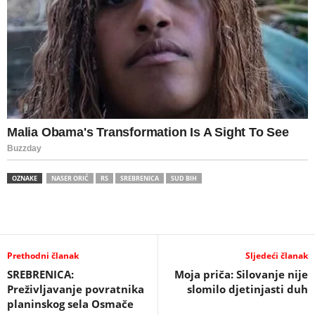
OZNAKE
NASER ORIĆ
RS
SREBRENICA
SUD BIH
Prethodni članak
Sljedeći članak
SREBRENICA:
Moja priča: Silovanje nije
Preživljavanje povratnika
slomilo djetinjasti duh
planinskog sela Osmače