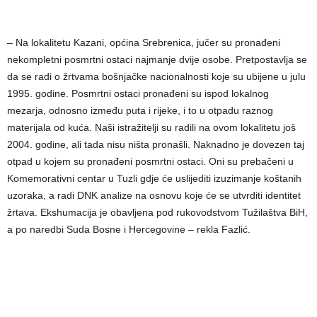
– Na lokalitetu Kazani, općina Srebrenica, jučer su pronađeni
nekompletni posmrtni ostaci najmanje dvije osobe. Pretpostavlja se
da se radi o žrtvama bošnjačke nacionalnosti koje su ubijene u julu
1995. godine. Posmrtni ostaci pronađeni su ispod lokalnog
mezarja, odnosno između puta i rijeke, i to u otpadu raznog
materijala od kuća. Naši istražitelji su radili na ovom lokalitetu još
2004. godine, ali tada nisu ništa pronašli. Naknadno je dovezen taj
otpad u kojem su pronađeni posmrtni ostaci. Oni su prebačeni u
Komemorativni centar u Tuzli gdje će uslijediti izuzimanje koštanih
uzoraka, a radi DNK analize na osnovu koje će se utvrditi identitet
žrtava. Ekshumacija je obavljena pod rukovodstvom Tužilaštva BiH,
a po naredbi Suda Bosne i Hercegovine – rekla Fazlić.