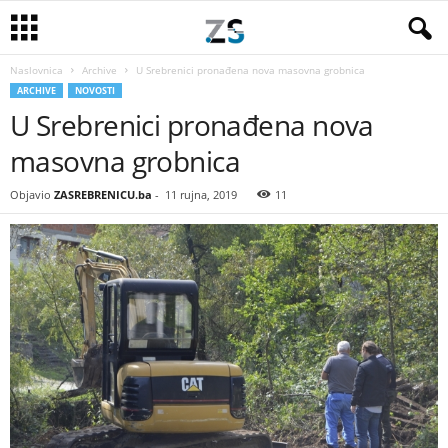
Naslovnica
Archive
U Srebrenici pronađena nova masovna grobnica
ARCHIVE
NOVOSTI
U Srebrenici pronađena nova
masovna grobnica
Objavio
ZASREBRENICU.ba
-
11 rujna, 2019
11