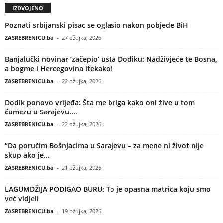
IZDVOJENO
Poznati srbijanski pisac se oglasio nakon pobjede BiH
ZASREBRENICU.ba
-
27 ožujka, 2026
Banjalučki novinar ‘začepio’ usta Dodiku: Nadživjeće te Bosna,
a bogme i Hercegovina itekako!
ZASREBRENICU.ba
-
22 ožujka, 2026
Dodik ponovo vrijeđa: Šta me briga kako oni žive u tom
ćumezu u Sarajevu....
ZASREBRENICU.ba
-
22 ožujka, 2026
“Da poručim Bošnjacima u Sarajevu – za mene ni život nije
skup ako je...
ZASREBRENICU.ba
-
21 ožujka, 2026
LAGUMDŽIJA PODIGAO BURU: To je opasna matrica koju smo
već vidjeli
ZASREBRENICU.ba
-
19 ožujka, 2026