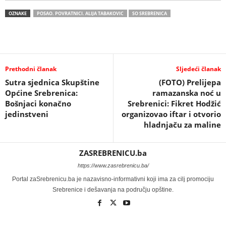
OZNAKE
POSAO. POVRATNICI. ALIJA TABAKOVIC
SO SREBRENICA
Prethodni članak
Sljedeći članak
Sutra sjednica Skupštine
(FOTO) Prelijepa
Općine Srebrenica:
ramazanska noć u
Bošnjaci konačno
Srebrenici: Fikret Hodžić
jedinstveni
organizovao iftar i otvorio
hladnjaču za maline
ZASREBRENICU.ba
https://www.zasrebrenicu.ba/
Portal zaSrebrenicu.ba je nazavisno-informativni koji ima za cilj promociju
Srebrenice i dešavanja na području opštine.