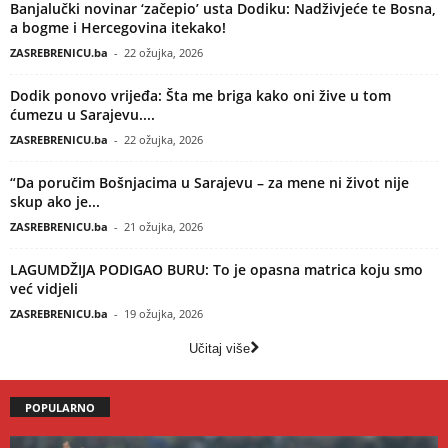
Banjalučki novinar ‘začepio’ usta Dodiku: Nadživjeće te Bosna,
a bogme i Hercegovina itekako!
ZASREBRENICU.ba
-
22 ožujka, 2026
Dodik ponovo vrijeđa: Šta me briga kako oni žive u tom
ćumezu u Sarajevu....
ZASREBRENICU.ba
-
22 ožujka, 2026
“Da poručim Bošnjacima u Sarajevu – za mene ni život nije
skup ako je...
ZASREBRENICU.ba
-
21 ožujka, 2026
LAGUMDŽIJA PODIGAO BURU: To je opasna matrica koju smo
već vidjeli
ZASREBRENICU.ba
-
19 ožujka, 2026
Učitaj više
POPULARNO