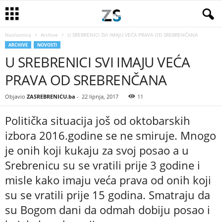
Naslovnica
Archive
U SREBRENICI SVI IMAJU VEĆA PRAVA OD SREBRENČANA
ARCHIVE
NOVOSTI
U SREBRENICI SVI IMAJU VEĆA
PRAVA OD SREBRENČANA
Objavio
ZASREBRENICU.ba
-
22 lipnja, 2017
11
Politička situacija još od oktobarskih
izbora 2016.godine se ne smiruje. Mnogo
je onih koji kukaju za svoj posao a u
Srebrenicu su se vratili prije 3 godine i
misle kako imaju veća prava od onih koji
su se vratili prije 15 godina. Smatraju da
su Bogom dani da odmah dobiju posao i