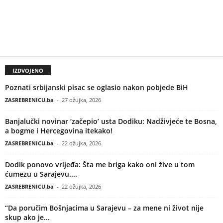
IZDVOJENO
Poznati srbijanski pisac se oglasio nakon pobjede BiH
ZASREBRENICU.ba
-
27 ožujka, 2026
Banjalučki novinar ‘začepio’ usta Dodiku: Nadživjeće te Bosna,
a bogme i Hercegovina itekako!
ZASREBRENICU.ba
-
22 ožujka, 2026
Dodik ponovo vrijeđa: Šta me briga kako oni žive u tom
ćumezu u Sarajevu....
ZASREBRENICU.ba
-
22 ožujka, 2026
“Da poručim Bošnjacima u Sarajevu – za mene ni život nije
skup ako je...