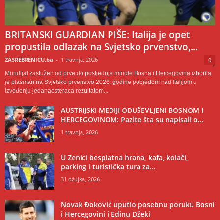
BRITANSKI GUARDIAN PIŠE: Italija je opet
propustila odlazak na Svjetsko prvenstvo,...
ZASREBRENICU.ba
-
1 travnja, 2026
0
Mundijal zaslužen od prve do posljednje minute Bosna i Hercegovina izborila
je plasman na Svjetsko prvenstvo 2026. godine pobjedom nad Italijom u
izvođenju jedanaesteraca rezultatom...
AUSTRIJSKI MEDIJI ODUŠEVLJENI BOSNOM I
HERCEGOVINOM: Pazite šta su napisali o...
1 travnja, 2026
U Zenici besplatna hrana, kafa, kolači,
parking i turistička tura za...
31 ožujka, 2026
Novak Đoković uputio posebnu poruku Bosni
i Hercegovini i Edinu Džeki