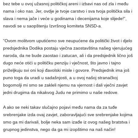
bez tebe u ovoj užasnoj političkoj areni i izbavi nas od zla i među
nama i oko nas. Jer, ovdje je tvoje carstvo i sva tvoja politička sila i
slava i nema jače i veće u godinama i decenijama koje slijede!“,
navodi se u saopštenju Izvršnog komiteta SNSD-a.
“Ovom molitvom uputićemo sve neupućene da politički život i djelo
predsjednika Dodika postaju vječna zaostavština našeg vjerujućeg
naroda, da ne bude zaostao i zatucan, ali i da predsjednik lično još
dugo neće otići u političku penziju i vječnost, što javno i tajno
priželjkuju svi oni koji đavolski misle i govore. Predsjednik ima još
puno toga da uradi u sadašnjosti, a u ovoj našoj stranačkoj
bogomolji mi smo se zakleli njemu na vjernost i dali vječni zavjet
jedni drugima da nikakvog Judu ne primimo u naše redove.
A ako se neki takav slučajno pojavi među nama da za tuđe
srebrenjake izda ovaj zavjet, zaboravljajući sve srebrenjake kojima
smo ga mi darivali, bolje neka sam izađe iz ovog našeg bratstva i
grupnog jedinstva, nego da ga mi izopštimo na naš način!