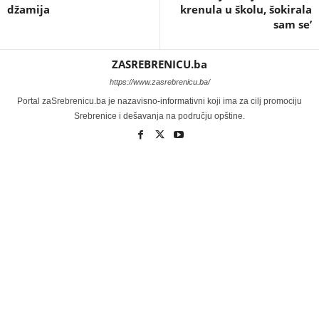
džamija
krenula u školu, šokirala
sam se’
ZASREBRENICU.ba
https://www.zasrebrenicu.ba/
Portal zaSrebrenicu.ba je nazavisno-informativni koji ima za cilj promociju
Srebrenice i dešavanja na području opštine.