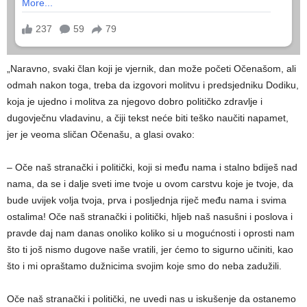
„Naravno, svaki član koji je vjernik, dan može početi Očenašom, ali
odmah nakon toga, treba da izgovori molitvu i predsjedniku Dodiku,
koja je ujedno i molitva za njegovo dobro političko zdravlje i
dugovječnu vladavinu, a čiji tekst neće biti teško naučiti napamet,
jer je veoma sličan Očenašu, a glasi ovako:
– Oče naš stranački i politički, koji si među nama i stalno bdiješ nad
nama, da se i dalje sveti ime tvoje u ovom carstvu koje je tvoje, da
bude uvijek volja tvoja, prva i posljednja riječ među nama i svima
ostalima! Oče naš stranački i politički, hljeb naš nasušni i poslova i
pravde daj nam danas onoliko koliko si u mogućnosti i oprosti nam
što ti još nismo dugove naše vratili, jer ćemo to sigurno učiniti, kao
što i mi opraštamo dužnicima svojim koje smo do neba zadužili.
Oče naš stranački i politički, ne uvedi nas u iskušenje da ostanemo