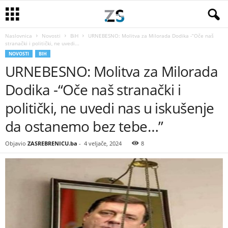
Naslovnica
Novosti
BiH
URNEBESNO: Molitva za Milorada Dodika -“Oče naš
stranački i politički, ne uvedi...
NOVOSTI
BIH
URNEBESNO: Molitva za Milorada
Dodika -“Oče naš stranački i
politički, ne uvedi nas u iskušenje
da ostanemo bez tebe…”
Objavio
ZASREBRENICU.ba
-
4 veljače, 2024
8