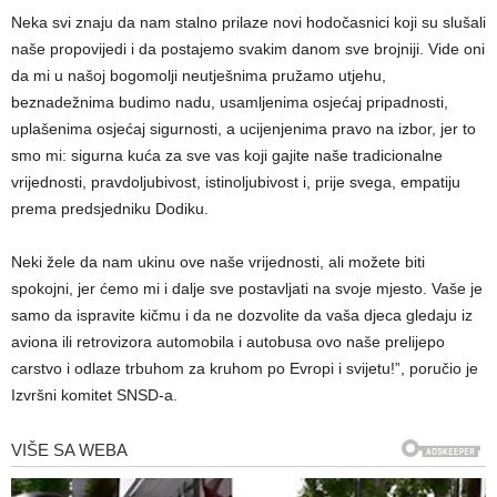
Neka svi znaju da nam stalno prilaze novi hodočasnici koji su slušali
naše propovijedi i da postajemo svakim danom sve brojniji. Vide oni
da mi u našoj bogomolji neutješnima pružamo utjehu,
beznadežnima budimo nadu, usamljenima osjećaj pripadnosti,
uplašenima osjećaj sigurnosti, a ucijenjenima pravo na izbor, jer to
smo mi: sigurna kuća za sve vas koji gajite naše tradicionalne
vrijednosti, pravdoljubivost, istinoljubivost i, prije svega, empatiju
prema predsjedniku Dodiku.
Neki žele da nam ukinu ove naše vrijednosti, ali možete biti
spokojni, jer ćemo mi i dalje sve postavljati na svoje mjesto. Vaše je
samo da ispravite kičmu i da ne dozvolite da vaša djeca gledaju iz
aviona ili retrovizora automobila i autobusa ovo naše prelijepo
carstvo i odlaze trbuhom za kruhom po Evropi i svijetu!”, poručio je
Izvršni komitet SNSD-a.