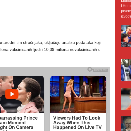
Mundij
i Herc
prvens
izvođe
đunarodni tim stručnjaka, uključuje analizu podataka koji
iona vakcinisanih ljudi i 10,39 miliona nevakcinisanih u