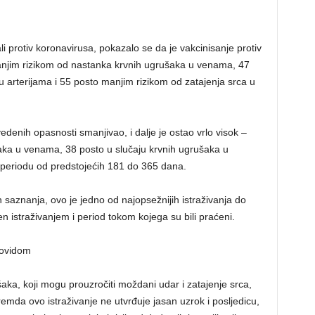
li protiv koronavirusa, pokazalo se da je vakcinisanje protiv
anjim rizikom od nastanka krvnih ugrušaka u venama, 47
 arterijama i 55 posto manjim rizikom od zatajenja srca u
enih opasnosti smanjivao, i dalje je ostao vrlo visok –
šaka u venama, 38 posto u slučaju krvnih ugrušaka u
u periodu od predstojećih 181 do 365 dana.
h saznanja, ovo je jedno od najopsežnijih istraživanja do
en istraživanjem i period tokom kojega su bili praćeni.
kovidom
aka, koji mogu prouzročiti moždani udar i zatajenje srca,
emda ovo istraživanje ne utvrđuje jasan uzrok i posljedicu,