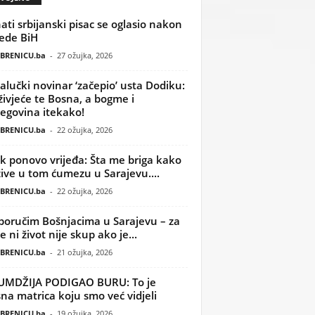
ati srbijanski pisac se oglasio nakon
ede BiH
BRENICU.ba
-
27 ožujka, 2026
alučki novinar ‘začepio’ usta Dodiku:
ivjeće te Bosna, a bogme i
egovina itekako!
BRENICU.ba
-
22 ožujka, 2026
k ponovo vrijeđa: Šta me briga kako
žive u tom ćumezu u Sarajevu....
BRENICU.ba
-
22 ožujka, 2026
poručim Bošnjacima u Sarajevu – za
 ni život nije skup ako je...
BRENICU.ba
-
21 ožujka, 2026
UMDŽIJA PODIGAO BURU: To je
na matrica koju smo već vidjeli
BRENICU.ba
-
19 ožujka, 2026