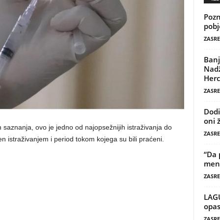
Pozn
pobj
ZASRE
Banj
Nadž
Herc
ZASRE
Dodi
oni 
h saznanja, ovo je jedno od najopsežnijih istraživanja do
ZASRE
en istraživanjem i period tokom kojega su bili praćeni.
“Da 
mene
ZASRE
LAG
opas
ZASRE