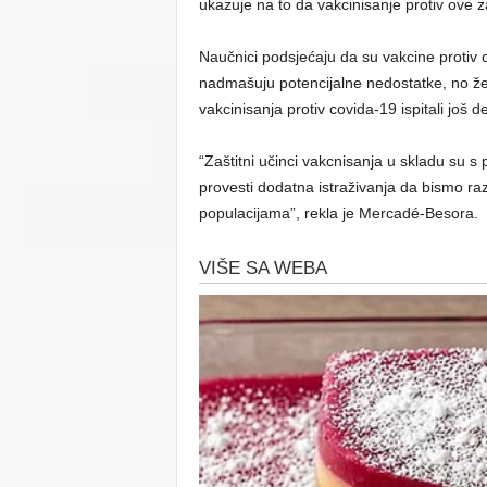
ukazuje na to da vakcinisanje protiv ove z
Naučnici podsjećaju da su vakcine protiv c
nadmašuju potencijalne nedostatke, no željel
vakcinisanja protiv covida-19 ispitali još det
“Zaštitni učinci vakcnisanja u skladu su s
provesti dodatna istraživanja da bismo raz
populacijama”, rekla je Mercadé-Besora.