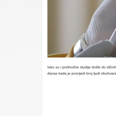
C
U
Iako su i prethodne studije došle do slični
danas kada je posrijedi broj ljudi obuhvać