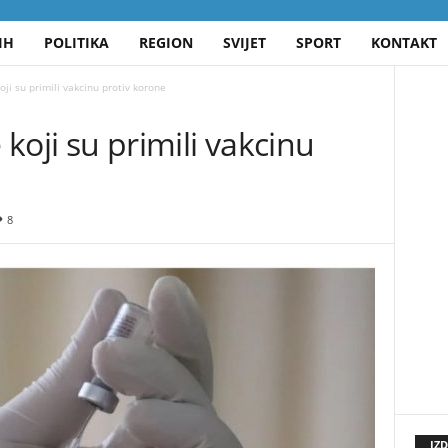
IH
POLITIKA
REGION
SVIJET
SPORT
KONTAKT
oji su primili vakcinu protiv korone
 koji su primili vakcinu
8
IZ