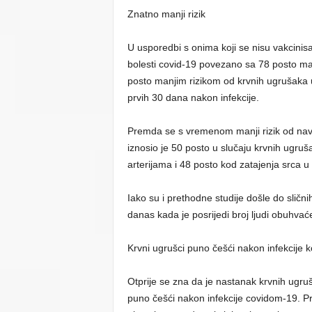
Znatno manji rizik
U usporedbi s onima koji se nisu vakcinisa
bolesti covid-19 povezano sa 78 posto m
posto manjim rizikom od krvnih ugrušaka u
prvih 30 dana nakon infekcije.
Premda se s vremenom manji rizik od naved
iznosio je 50 posto u slučaju krvnih ugru
arterijama i 48 posto kod zatajenja srca 
Iako su i prethodne studije došle do slični
danas kada je posrijedi broj ljudi obuhvać
Krvni ugrušci puno češći nakon infekcije 
Otprije se zna da je nastanak krvnih ugruš
puno češći nakon infekcije covidom-19. Pr