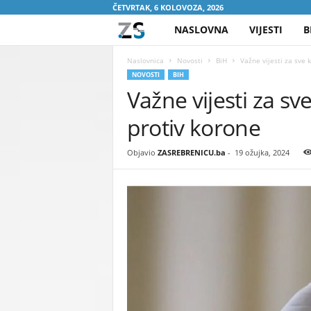
ČETVRTAK, 6 KOLOVOZA, 2026
NASLOVNA
VIJESTI
B
Z
A
Naslovnica
Novosti
BiH
Važne vijesti za sve k
NOVOSTI
BIH
Važne vijesti za sve
S
protiv korone
R
E
Objavio
ZASREBRENICU.ba
-
19 ožujka, 2024
B
R
E
N
I