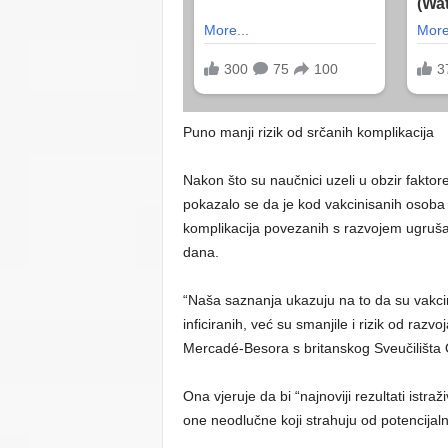
Puno manji rizik od srčanih komplikacija
Nakon što su naučnici uzeli u obzir faktore
pokazalo se da je kod vakcinisanih osoba 
komplikacija povezanih s razvojem ugruša
dana.
“Naša saznanja ukazuju na to da su vakcin
inficiranih, već su smanjile i rizik od razv
Mercadé-Besora s britanskog Sveučilišta 
Ona vjeruje da bi “najnoviji rezultati istr
one neodlučne koji strahuju od potencijal