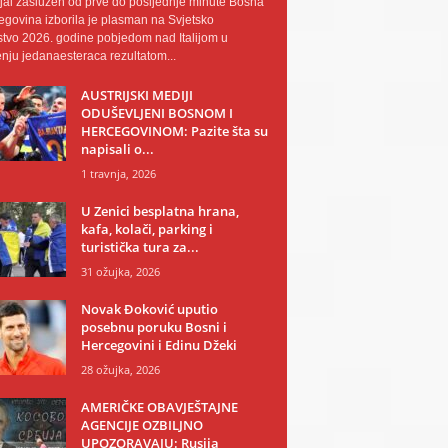
al zaslužen od prve do posljednje minute Bosna
egovina izborila je plasman na Svjetsko
tvo 2026. godine pobjedom nad Italijom u
nju jedanaesteraca rezultatom...
AUSTRIJSKI MEDIJI
ODUŠEVLJENI BOSNOM I
HERCEGOVINOM: Pazite šta su
napisali o...
1 travnja, 2026
U Zenici besplatna hrana,
kafa, kolači, parking i
turistička tura za...
31 ožujka, 2026
Novak Đoković uputio
posebnu poruku Bosni i
Hercegovini i Edinu Džeki
28 ožujka, 2026
AMERIČKE OBAVJEŠTAJNE
AGENCIJE OZBILJNO
UPOZORAVAJU: Rusija