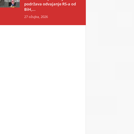
podržava odvajanje RS-a od
BiH,...
27 ožujka, 2026