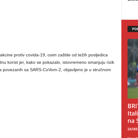
PO
akcine protiv covida-19, osim zaštite od težih posljedica
nu korist jer, kako se pokazalo, istovremeno smanjuju rizik
aka povezanih sa SARS-CoVom-2, objavljeno je u stručnom
BRI
Ital
na 
ZASRE