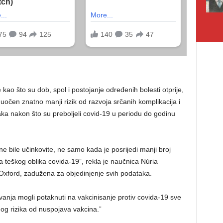
 kao što su dob, spol i postojanje određenih bolesti otprije,
uočen znatno manji rizik od razvoja srčanih komplikacija i
ka nakon što su preboljeli covid-19 u periodu do godinu
e bile učinkovite, ne samo kada je posrijedi manji broj
oja teškog oblika covida-19”, rekla je naučnica Núria
Oxford, zadužena za objedinjenje svih podataka.
aživanja mogli potaknuti na vakcinisanje protiv covida-19 sve
nog rizika od nuspojava vakcina.”