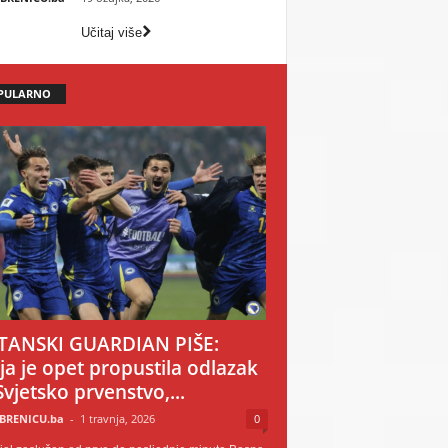
Učitaj više
PULARNO
TANSKI GUARDIAN PIŠE:
ija je opet propustila odlazak
Svjetsko prvenstvo,...
BRENICU.ba
-
1 travnja, 2026
0