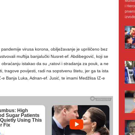
Mundij
i Herc
prvens
izvođe
 pandemije virusa korona, obilježavanje je upriličeno bez
ustvovali muftija banjalučki Nusret-ef. Abdibegović, koji se
obraćanju istakao da su „ratovi i stradanja za pouk, a ne
iti, tragove povijesti, radi na sopstvenu štetu, jer ga ta ista
IZ-e Banja Luka, Adnan-ef. Jusić, te imami Medžlisa IZ-e