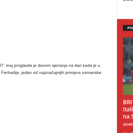
PO
07. maj proglasila je danom sjećanja na dan kada je u
 Ferhadija, jedan od najznačajnijih primjera osmanske
BRI
Ital
na 
ZASRE