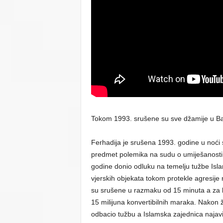
Tokom 1993. srušene su sve džamije u Banj
Ferhadija je srušena 1993. godine u noći sa
predmet polemika na sudu o umiješanosti poj
godine donio odluku na temelju tužbe Isl
vjerskih objekata tokom protekle agresije 
su srušene u razmaku od 15 minuta a za ko
15 milijuna konvertibilnih maraka. Nakon 
odbacio tužbu a Islamska zajednica najav