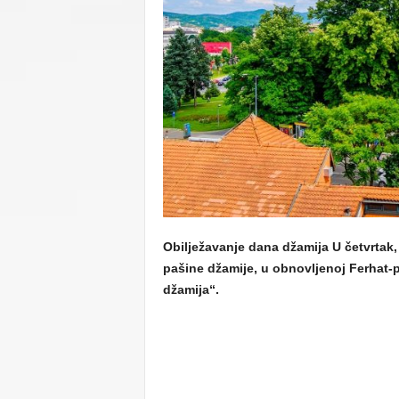
C
U
Obilježavanje dana džamija U četvrtak,
pašine džamije, u obnovljenoj Ferhat-p
džamija“.