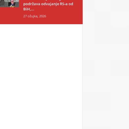
podržava odvajanje RS-a od
BiH,...
27 ožujka, 2026