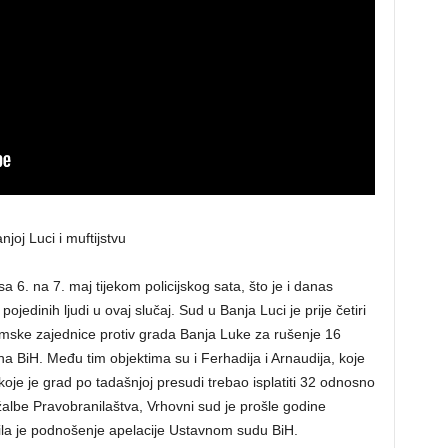
oj Luci i muftijstvu
 6. na 7. maj tijekom policijskog sata, što je i danas
edinih ljudi u ovaj slučaj. Sud u Banja Luci je prije četiri
amske zajednice protiv grada Banja Luke za rušenje 16
na BiH. Među tim objektima su i Ferhadija i Arnaudija, koje
je je grad po tadašnjoj presudi trebao isplatiti 32 odnosno
žalbe Pravobranilaštva, Vrhovni sud je prošle godine
ila je podnošenje apelacije Ustavnom sudu BiH.