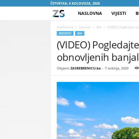
ČETVRTAK, 6 KOLOVOZA, 2026
NASLOVNA
VIJESTI
B
Z
A
Naslovnica
Novosti
BiH
(VIDEO) Pogledajte p
NOVOSTI
BIH
(VIDEO) Pogledajte
S
obnovljenih banja
R
E
Objavio
ZASREBRENICU.ba
-
7 svibnja, 2020
B
R
E
N
I