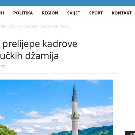
IH
POLITIKA
REGION
SVIJET
SPORT
KONTAKT
relijepe kadrove obnovljenih banjalučkih džamija
 prelijepe kadrove
lučkih džamija
17
IZ