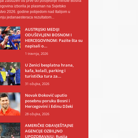
al zaslužen od prve do posljednje minute Bosna
egovina izborila je plasman na Svjetsko
tvo 2026. godine pobjedom nad Italijom u
nju jedanaesteraca rezultatom...
AUSTRIJSKI MEDIJI
ODUŠEVLJENI BOSNOM I
HERCEGOVINOM: Pazite šta su
napisali o...
1 travnja, 2026
U Zenici besplatna hrana,
kafa, kolači, parking i
turistička tura za...
31 ožujka, 2026
Novak Đoković uputio
posebnu poruku Bosni i
Hercegovini i Edinu Džeki
28 ožujka, 2026
AMERIČKE OBAVJEŠTAJNE
AGENCIJE OZBILJNO
UPOZORAVAJU: Rusija