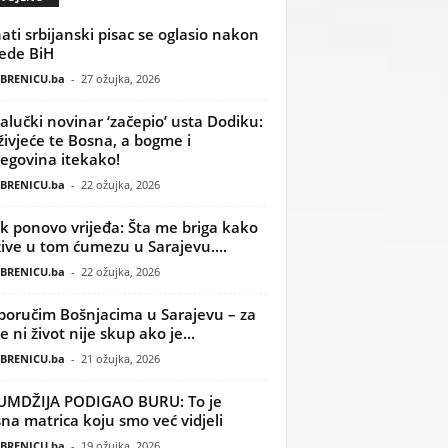
ati srbijanski pisac se oglasio nakon
ede BiH
BRENICU.ba
-
27 ožujka, 2026
alučki novinar ‘začepio’ usta Dodiku:
ivjeće te Bosna, a bogme i
egovina itekako!
BRENICU.ba
-
22 ožujka, 2026
k ponovo vrijeđa: Šta me briga kako
žive u tom ćumezu u Sarajevu....
BRENICU.ba
-
22 ožujka, 2026
poručim Bošnjacima u Sarajevu – za
 ni život nije skup ako je...
BRENICU.ba
-
21 ožujka, 2026
UMDŽIJA PODIGAO BURU: To je
na matrica koju smo već vidjeli
BRENICU.ba
-
19 ožujka, 2026