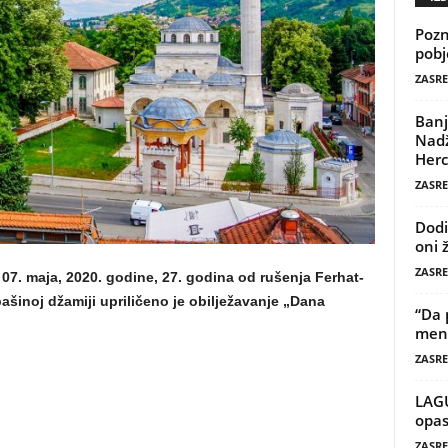
Pozn
pobj
ZASRE
Banj
Nadž
Herc
ZASRE
Dodi
oni 
ZASRE
 07. maja, 2020. godine, 27. godina od rušenja Ferhat-
ašinoj džamiji upriličeno je obilježavanje „Dana
“Da 
mene
ZASRE
LAG
opas
ZASRE