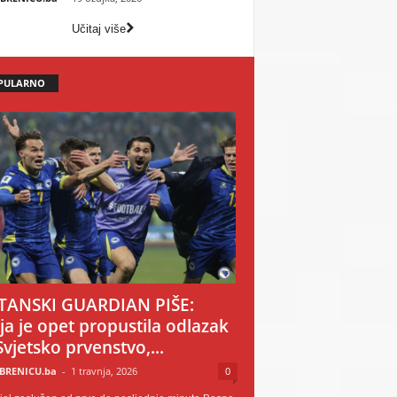
Učitaj više
PULARNO
TANSKI GUARDIAN PIŠE:
ija je opet propustila odlazak
Svjetsko prvenstvo,...
BRENICU.ba
-
1 travnja, 2026
0