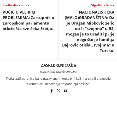
Prethodni članak
Sljedeći članak
VUČIĆ U VELIKIM
NACIONALISTIČKA
PROBLEMIMA: Zastupnik u
(MALO)GRAĐANŠTINA: Da
Europskom parlamentu
je Dragan Mioković želio
otkrio šta sve čeka Srbiju…
otići “svojima” u RS,
mogao je to uraditi prije
nego što je familija
Bajrović otišla „svojima“ u
Tursku!
ZASREBRENICU.ba
https://www.zasrebrenicu.ba/
Portal zaSrebrenicu.ba je nazavisno-informativni koji ima za cilj promociju
Srebrenice i dešavanja na području opštine.