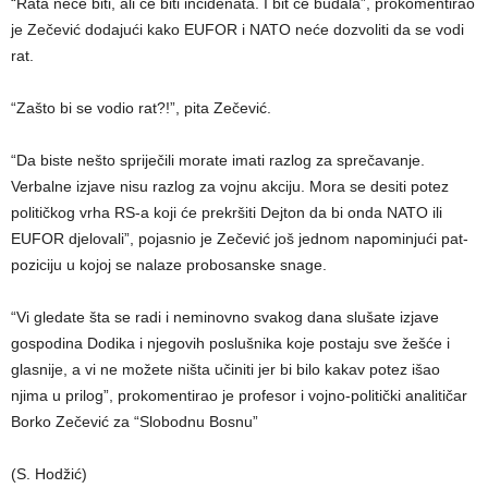
“Rata neće biti, ali će biti incidenata. I bit će budala”, prokomentirao
je Zečević dodajući kako EUFOR i NATO neće dozvoliti da se vodi
rat.
“Zašto bi se vodio rat?!”, pita Zečević.
“Da biste nešto spriječili morate imati razlog za sprečavanje.
Verbalne izjave nisu razlog za vojnu akciju. Mora se desiti potez
političkog vrha RS-a koji će prekršiti Dejton da bi onda NATO ili
EUFOR djelovali”, pojasnio je Zečević još jednom napominjući pat-
poziciju u kojoj se nalaze probosanske snage.
“Vi gledate šta se radi i neminovno svakog dana slušate izjave
gospodina Dodika i njegovih poslušnika koje postaju sve žešće i
glasnije, a vi ne možete ništa učiniti jer bi bilo kakav potez išao
njima u prilog”, prokomentirao je profesor i vojno-politički analitičar
Borko Zečević za “Slobodnu Bosnu”
(S. Hodžić)