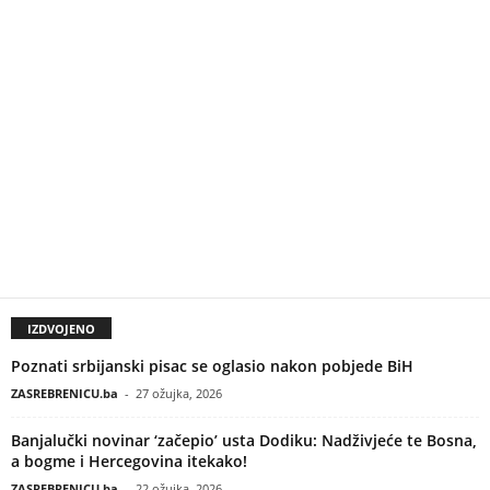
IZDVOJENO
Poznati srbijanski pisac se oglasio nakon pobjede BiH
ZASREBRENICU.ba
-
27 ožujka, 2026
Banjalučki novinar ‘začepio’ usta Dodiku: Nadživjeće te Bosna,
a bogme i Hercegovina itekako!
ZASREBRENICU.ba
-
22 ožujka, 2026