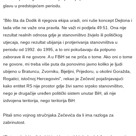
glavu u predstojećem periodu.
“Bilo šta da Dodik ili njegova ekipa uradi, oni ruše koncept Dejtona i
tada više ne važe ona pravila. Ne važi ni podjela 49:51. Ona nije
rezultat realnih odnosa gdje je stanovništvo živjelo ili političkog
utjecaja, nego rezultat ubijanja i protjerivanja stanovništva u
periodu od 1992. do 1995, a to oni pokušavaju da potpuno
zaborave ili ne govore. A u FBiH se ne priča o tome. Ako oni o tome
ne govore, mi treba više puta da ponovimo javno koliko je ljudi
ubijeno u Bratuncu, Zvorniku, Bijeljini, Prijedoru, u okolini Goražda,
Rogatici, istočnoj Hercegovini”, rekao je Zečević pojašnjavajući
kako entitet RS nije prostor gdje živi samo srpsko stanovništvo,
nego je drugačije uređen politički sistem unutar BiH, ali nije
izdvojena teritorija, nego teritorija BiH.
Pitali smo vojnog stručnjaka Zečevića da li ima razloga za
zabrinutost.