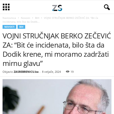
Naslovnica
Novosti
BiH
VOJNI STRUČNJAK BERKO ZEČEVIĆ ZA: “Bit će
incidenata, bilo šta da Dodik...
NOVOSTI
BIH
VOJNI STRUČNJAK BERKO ZEČEVIĆ
ZA: “Bit će incidenata, bilo šta da
Dodik krene, mi moramo zadržati
mirnu glavu”
Objavio
ZASREBRENICU.ba
-
8 veljače, 2024
19