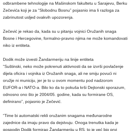
odbrambene tehnologije na Mašinskom fakultetu u Sarajevu, Berku
Zečevića koji je za “Slobodnu Bosnu” pojasnio ima li razloga za
zabrinutost usljed ovakvih upozorenja.
Zečević je rekao da, kada su u pitanju vojnici Oružanih snaga
Bosne i Hercegovine, formalno-pravno njima ne može komandovati
niko iz entiteta.
Dodik može izvesti Žandarmeriju na linije entiteta
“Suštinski, neko može pokrenuti aktivnosti da se izvrši povlačenje
dijela oficira i vojnika iz Oružanih snaga, ali ne smiju povući ni
oružje ni municiju, jer je to u ovom momentu pod nadzorom
EUFOR-a i NATO-a. Bilo ko da to pokuša krši Dejtonski sporazum,
odnosno ono što je 2004/05. godine, kada su formirane OS,
definirano”, pojasnio je Zečević.
“Time bi automatski rekli oružanim snagama međunarodne
zajednice da imaju pravo da dejstvuju. Onoga trenutka kada je
gospodin Dodik formirao Žandarmeriju u RS, to je već bio prvi