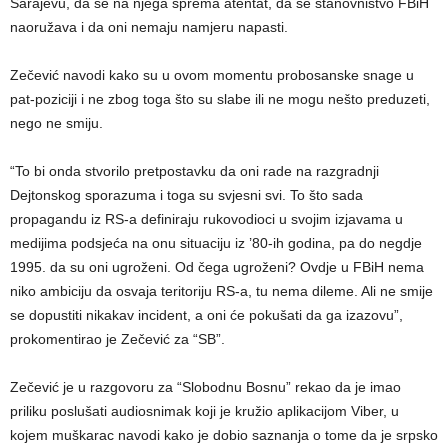
Sarajevu, da se na njega sprema atentat, da se stanovništvo FBiH
naoružava i da oni nemaju namjeru napasti.
Zečević navodi kako su u ovom momentu probosanske snage u
pat-poziciji i ne zbog toga što su slabe ili ne mogu nešto preduzeti,
nego ne smiju.
“To bi onda stvorilo pretpostavku da oni rade na razgradnji
Dejtonskog sporazuma i toga su svjesni svi. To što sada
propagandu iz RS-a definiraju rukovodioci u svojim izjavama u
medijima podsjeća na onu situaciju iz ’80-ih godina, pa do negdje
1995. da su oni ugroženi. Od čega ugroženi? Ovdje u FBiH nema
niko ambiciju da osvaja teritoriju RS-a, tu nema dileme. Ali ne smije
se dopustiti nikakav incident, a oni će pokušati da ga izazovu”,
prokomentirao je Zečević za “SB”.
Zečević je u razgovoru za “Slobodnu Bosnu” rekao da je imao
priliku poslušati audiosnimak koji je kružio aplikacijom Viber, u
kojem muškarac navodi kako je dobio saznanja o tome da je srpsko