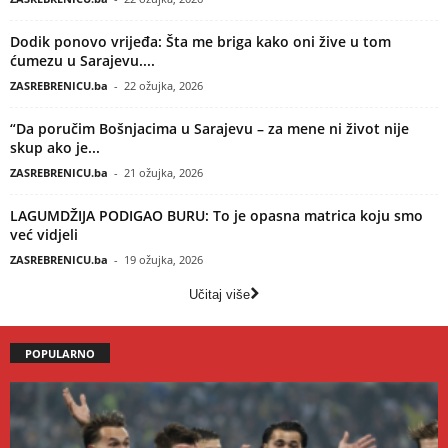
Dodik ponovo vrijeđa: Šta me briga kako oni žive u tom
ćumezu u Sarajevu....
ZASREBRENICU.ba
-
22 ožujka, 2026
“Da poručim Bošnjacima u Sarajevu – za mene ni život nije
skup ako je...
ZASREBRENICU.ba
-
21 ožujka, 2026
LAGUMDŽIJA PODIGAO BURU: To je opasna matrica koju smo
već vidjeli
ZASREBRENICU.ba
-
19 ožujka, 2026
Učitaj više
POPULARNO