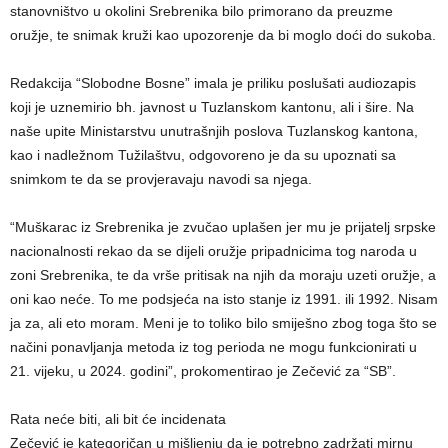
stanovništvo u okolini Srebrenika bilo primorano da preuzme
oružje, te snimak kruži kao upozorenje da bi moglo doći do sukoba.
Redakcija “Slobodne Bosne” imala je priliku poslušati audiozapis
koji je uznemirio bh. javnost u Tuzlanskom kantonu, ali i šire. Na
naše upite Ministarstvu unutrašnjih poslova Tuzlanskog kantona,
kao i nadležnom Tužilaštvu, odgovoreno je da su upoznati sa
snimkom te da se provjeravaju navodi sa njega.
“Muškarac iz Srebrenika je zvučao uplašen jer mu je prijatelj srpske
nacionalnosti rekao da se dijeli oružje pripadnicima tog naroda u
zoni Srebrenika, te da vrše pritisak na njih da moraju uzeti oružje, a
oni kao neće. To me podsjeća na isto stanje iz 1991. ili 1992. Nisam
ja za, ali eto moram. Meni je to toliko bilo smiješno zbog toga što se
načini ponavljanja metoda iz tog perioda ne mogu funkcionirati u
21. vijeku, u 2024. godini”, prokomentirao je Zečević za “SB”.
Rata neće biti, ali bit će incidenata
Zečević je kategoričan u mišljenju da je potrebno zadržati mirnu