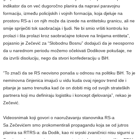
indikator da on već dugoročno planira da napravi paravojnu
formaciju, između policijskih i vojnih formacija, koja djeluje na
prostoru RS-a i on njih može da izvede na entitetsku granicu, ali ne
smije spriječiti tok saobraćaja i ljudi. Ne bi smio vršiti kontrolu ko
prolazi i šta prolazi kroz saobraćajne tokove na linijama entiteta”,
pojasnio je Zečević za “Slobodnu Bosnu” dodajući da je neosporno
da u narednom periodu možemo očekivati Dodikove pokušaje, ne
da izvrši disoluciju, nego da stvori konfederaciju u BiH.
“To znači da se RS neovisno ponaša u odnosu na politiku BiH. To je
neminovna činjenica imajući u vidu kuda ovaj njegov trend ide i
pitanje je samo trenutka kad će on dobiti mig od svojih strateških
partnera koji mu definiraju logistiku i koncept djelovanja”, rekao je
Zečević.
Videosnimak koji govori o naoružavanju stanovnika RS-a
Sa Zečevićem smo prokomentirali propagandu koja se od jutros
planira sa RTRS-a: da Dodik, kao ni srpski zvaničnici nisu sigurni u