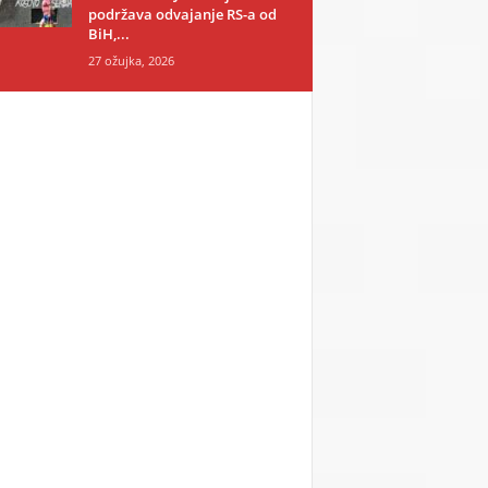
podržava odvajanje RS-a od
BiH,...
27 ožujka, 2026