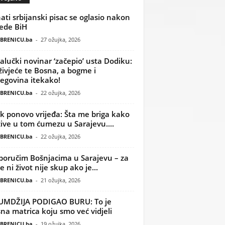
ati srbijanski pisac se oglasio nakon
ede BiH
BRENICU.ba
-
27 ožujka, 2026
alučki novinar ‘začepio’ usta Dodiku:
ivjeće te Bosna, a bogme i
egovina itekako!
BRENICU.ba
-
22 ožujka, 2026
k ponovo vrijeđa: Šta me briga kako
žive u tom ćumezu u Sarajevu....
BRENICU.ba
-
22 ožujka, 2026
poručim Bošnjacima u Sarajevu – za
 ni život nije skup ako je...
BRENICU.ba
-
21 ožujka, 2026
UMDŽIJA PODIGAO BURU: To je
na matrica koju smo već vidjeli
BRENICU.ba
-
19 ožujka, 2026