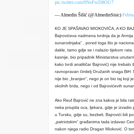
pic.twitter.com/0NeFwD8OU7
— Almedin Šišić (@AlmedinSisic)
Febru
KO JE SPAŠAVAO MIOKOVIĆA, A KO BA
Bajrovićeva nadmena tvrdnja da je Armija 
sunarodnjaka“ , pored toga što je naciona
dakle, tamo gdje se i nalazio tijekom rata.
kasnije, bio pripadnik Ministarstva unutar
kako tvrdi analitičar Bajrović) nije trebalo
ravnopravan činitelj Oružanih snaga BiH. M
nije bio „branjen“, nego je on bio taj ko
okolnih brda, nego i od Bajrovićevih sunarod
Ako Reuf Bajrović ne zna kakva je bila rat
neka priupita oca, ljekara, gdje je izvadio 
u Tursku, gdje su, bezbeli, Bajrovići bili 
„patriotskim“ građanima tada izdavao Cent
nakon njega radio Dragan Mioković. O tome