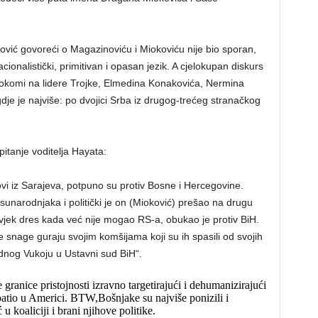
ajrović govoreći o Magazinoviću i Miokoviću nije bio sporan,
ionalistički, primitivan i opasan jezik. A cjelokupan diskurs
e okomi na lidere Trojke, Elmedina Konakovića, Nermina
gdje je najviše: po dvojici Srba iz drugog-trećeg stranačkog
itanje voditelja Hayata:
i iz Sarajeva, potpuno su protiv Bosne i Hercegovine.
 sunarodnjaka i politički je on (Mioković) prešao na drugu
vjek dres kada već nije mogao RS-a, obukao je protiv BiH.
ve snage guraju svojim komšijama koji su ih spasili od svojih
ednog Vukoju u Ustavni sud BiH“.
granice pristojnosti izravno targetirajući i dehumanizirajući
 patio u Americi. BTW,Bošnjake su najviše ponizili i
u koaliciji i brani njihove politike.