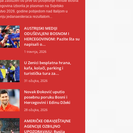
al zaslužen od prve do posljednje minute Bosna
egovina izborila je plasman na Svjetsko
tvo 2026. godine pobjedom nad Italijom u
nju jedanaesteraca rezultatom...
AUSTRIJSKI MEDIJI
ODUŠEVLJENI BOSNOM I
HERCEGOVINOM: Pazite šta su
napisali o...
1 travnja, 2026
U Zenici besplatna hrana,
kafa, kolači, parking i
turistička tura za...
31 ožujka, 2026
Novak Đoković uputio
posebnu poruku Bosni i
Hercegovini i Edinu Džeki
28 ožujka, 2026
AMERIČKE OBAVJEŠTAJNE
AGENCIJE OZBILJNO
UPOZORAVAJU: Rusija