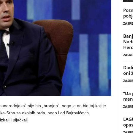
Pozn
pobj
ZASRE
Banj
Nadž
Herc
ZASRE
Dodi
oni 
ZASRE
“Da 
mene
sunarodnjaka“ nije bio „branjen“, nego je on bio taj koji je
ZASRE
-Srba sa okolnih brda, nego i od Bajrovićevih
LAG
rali i pljačkali
opas
ZASRE