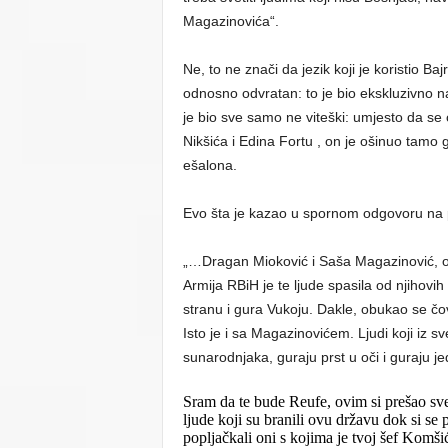
Magazinovića“.
Ne, to ne znači da jezik koji je koristio B
odnosno odvratan: to je bio ekskluzivno nac
je bio sve samo ne viteški: umjesto da s
Nikšića i Edina Fortu , on je ošinuo tamo 
ešalona.
Evo šta je kazao u spornom odgovoru na p
„…Dragan Mioković i Saša Magazinović, ov
Armija RBiH je te ljude spasila od njihovih
stranu i gura Vukoju. Dakle, obukao se čo
Isto je i sa Magazinovićem. Ljudi koji iz s
sunarodnjaka, guraju prst u oči i guraju j
Sram da te bude Reufe, ovim si prešao sve 
ljude koji su branili ovu državu dok si se
popljačkali oni s kojima je tvoj šef Komšić 