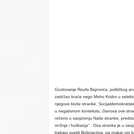
Gostovanje Reufa Bajrovića, političkog anali
zadržao kraće nego Meho Kodro u selektorsk
njegove bivše stranke, Socijaldemokratske 
u negativnom kontekstu, članova ove stra
rečeno u saopćenju Naše stranke, predstav
mržnje i huškanja“ . Ova stranka je u saop
trebaju svetiti Bošnjacima, pa makar oni bili