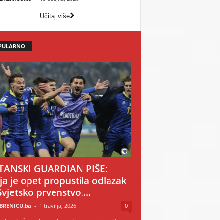
Učitaj više
PULARNO
TANSKI GUARDIAN PIŠE:
ija je opet propustila odlazak
Svjetsko prvenstvo,...
BRENICU.ba
-
1 travnja, 2026
0