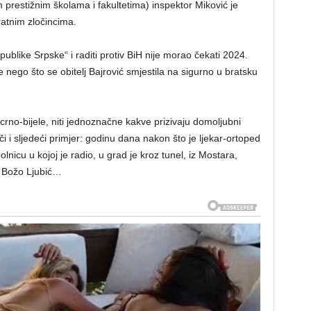
m prestižnim školama i fakultetima) inspektor Miković je
atnim zločincima.
ublike Srpske“ i raditi protiv BiH nije morao čekati 2024.
je nego što se obitelj Bajrović smjestila na sigurno u bratsku
 crno-bijele, niti jednoznačne kakve prizivaju domoljubni
či i sljedeći primjer: godinu dana nakon što je ljekar-ortoped
lnicu u kojoj je radio, u grad je kroz tunel, iz Mostara,
. Božo Ljubić…