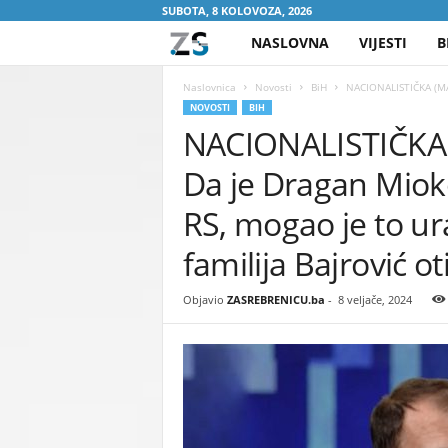
SUBOTA, 8 KOLOVOZA, 2026
NASLOVNA
VIJESTI
B
Z
A
Naslovnica
Novosti
BiH
NACIONALISTIČKA (MAL
NOVOSTI
BIH
NACIONALISTIČKA
S
Da je Dragan Miokov
R
RS, mogao je to ura
E
familija Bajrović o
B
Objavio
ZASREBRENICU.ba
-
8 veljače, 2024
R
E
N
I