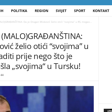
IH
POLITIKA
REGION
SVIJET
SPORT
KONTAKT
O)GRAĐANŠTINA: Da je Dragan Mioković želio otići “svojima” u RS, mogao...
 (MALO)GRAĐANŠTINA:
ić želio otići “svojima” u
diti prije nego što je
tišla „svojima“ u Tursku!
44
IZ