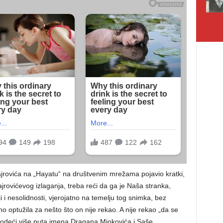
rovića na „Hayatu“ na društvenim mrežama pojavio kratki,
jrovićevog izlaganja, treba reći da ga je Naša stranka,
i i nesolidnosti, vjerojatno na temelju tog snimka, bez
ano optužila za nešto što on nije rekao. A nije rekao „da se
navodeći više puta imena Dragana Miokovića i Saše