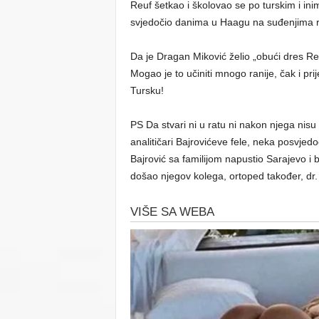
Reuf šetkao i školovao se po turskim i ini
svjedočio danima u Haagu na suđenjima r
Da je Dragan Miković želio „obući dres Rep
Mogao je to učiniti mnogo ranije, čak i pri
Tursku!
PS Da stvari ni u ratu ni nakon njega nisu
analitičari Bajrovićeve fele, neka posvjedo
Bajrović sa familijom napustio Sarajevo i bo
došao njegov kolega, ortoped također, dr