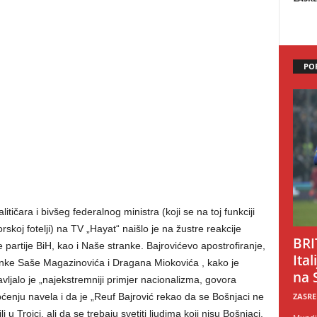
PO
tičara i bivšeg federalnog ministra (koji se na toj funkciji
oj fotelji) na TV „Hayat“ naišlo je na žustre reakcije
BRI
partije BiH, kao i Naše stranke. Bajrovićevo apostrofiranje,
Ital
nke Saše Magazinovića i Dragana Miokovića , kako je
na 
ljalo je „najekstremniji primjer nacionalizma, govora
ZASRE
ćenju navela i da je „Reuf Bajrović rekao da se Bošnjaci ne
 u Trojci, ali da se trebaju svetiti ljudima koji nisu Bošnjaci,