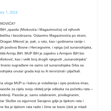
ary 7, 2024
JROVIĆA?
BiH „spasila (Miokovića i Magazinovića) od njihovih
listička i bezobrazna. Ostavimo Magazinovića po strani,
 Dragan Miković je, pak, u ratu, kao i godinama ranije i
njih poslova Bosne i Hercegovine, i njega (od sunarodnjaka,
 štititi Armiju BiH: MUP BiH je zajedno s Armijom BiH bio
ioković, kao i velik broj drugih njegovih „sunarodnjaka“
ji je branio sugrađane ne samo od sunarodnjaka-Srba sa
njaka unutar grada koji su ih terorizirali i pljačkali.
na uloga MUP-a i kakvu je ovlaštenja i opis poslova imao,
pasoše za cijelu svoju obitelj prije odlaska na početku rata –
potrebniji. Pasoše je, samo odabranim, privilegiranim,
ar Službe za sigurnost Sarajevo gdje je tijekom rata i
 šta je tijekom rata radio i čime se bavio (dok je mladi