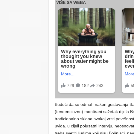
Budući da se odmah nakon gostovanja Baj
(tendenciozno) montirani sažetak dijela Ba
tradicionalno sklona svakoj vrsti površnost
uvida. u cijeli polusatni intervju, neosnov
treba svetiti ljudima koji nisu Bošnjaci, 