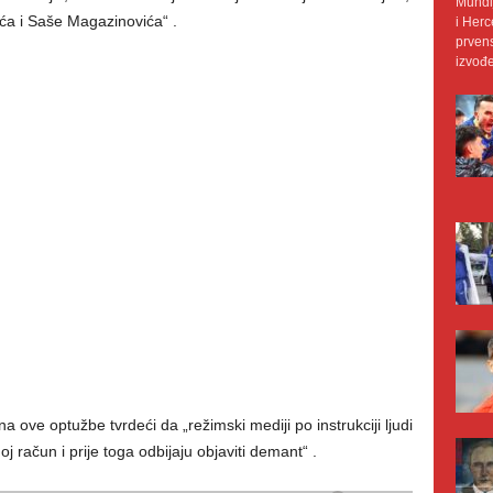
Mundij
ća i Saše Magazinovića“ .
i Herc
prvens
izvođe
 ove optužbe tvrdeći da „režimski mediji po instrukciji ljudi
j račun i prije toga odbijaju objaviti demant“ .