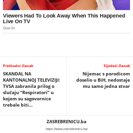
Prethodni članak
Sljedeći članak
SKANDAL NA
Nijemac s porodicom
KANTONALNOJ TELEVIZIJI:
doselio u BiH, nedostaje
TVSA zabranila prilog o
mu samo jedna stvar
slučaju “Respiratori” u
kojem su sagovornice
trebale biti…
ZASREBRENICU.ba
https://www.zasrebrenicu.ba/