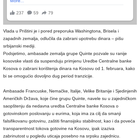
Vlada u Prištini je i pored preporuka Washingtona, Brisela i
zapadnih zemalja, odlučila da zabrani upotrebu dinara – pišu
srbijanski mediji.
Podsjetimo, ambasade zemalja grupe Quinte pozvale su ranije
kosovske vlasti da suspenduju primjenu Uredbe Centralne banke
Kosova o zabrani korištenja dinara na Kosovu od 1. februara, kako
bi se omogućio dovoljno dug period tranzicije.
Ambasade Francuske, Nemačke, Italije, Velike Britanije i Sjedinjenih
Američkih Država, koje čine grupu Quinte, navele su u zajedničkom
saopštenju da nedavna uredba Centralne banke Kosova o
gotovinskom poslovanju u eurima, koja ima za cilj da smanji
falsifikovanu gotovinu, zaštiti finansijsku stabilnost, kao i da poveća
transparentnost tokova gotovine na Kosovu, ipak izaziva
zabrinutost u pogledu uticaja posebno na srpsku zajednicu.