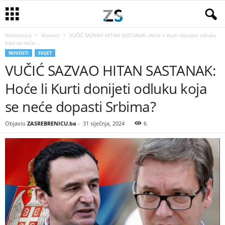
Naslovnica
Novosti
VUČIĆ SAZVAO HITAN SASTANAK: Hoće li Kurti donijeti odluku
koja se neće...
NOVOSTI
SVIJET
VUČIĆ SAZVAO HITAN SASTANAK:
Hoće li Kurti donijeti odluku koja
se neće dopasti Srbima?
Objavio
ZASREBRENICU.ba
-
31 siječnja, 2024
6