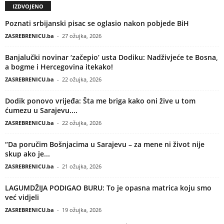
IZDVOJENO
Poznati srbijanski pisac se oglasio nakon pobjede BiH
ZASREBRENICU.ba
-
27 ožujka, 2026
Banjalučki novinar ‘začepio’ usta Dodiku: Nadživjeće te Bosna,
a bogme i Hercegovina itekako!
ZASREBRENICU.ba
-
22 ožujka, 2026
Dodik ponovo vrijeđa: Šta me briga kako oni žive u tom
ćumezu u Sarajevu....
ZASREBRENICU.ba
-
22 ožujka, 2026
“Da poručim Bošnjacima u Sarajevu – za mene ni život nije
skup ako je...
ZASREBRENICU.ba
-
21 ožujka, 2026
LAGUMDŽIJA PODIGAO BURU: To je opasna matrica koju smo
već vidjeli
ZASREBRENICU.ba
-
19 ožujka, 2026