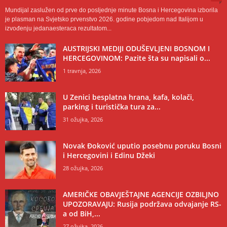
Mundijal zaslužen od prve do posljednje minute Bosna i Hercegovina izborila
je plasman na Svjetsko prvenstvo 2026. godine pobjedom nad Italijom u
izvođenju jedanaesteraca rezultatom...
AUSTRIJSKI MEDIJI ODUŠEVLJENI BOSNOM I
HERCEGOVINOM: Pazite šta su napisali o...
1 travnja, 2026
U Zenici besplatna hrana, kafa, kolači,
parking i turistička tura za...
31 ožujka, 2026
Novak Đoković uputio posebnu poruku Bosni
i Hercegovini i Edinu Džeki
28 ožujka, 2026
AMERIČKE OBAVJEŠTAJNE AGENCIJE OZBILJNO
UPOZORAVAJU: Rusija podržava odvajanje RS-
a od BiH,...
27 ožujka, 2026