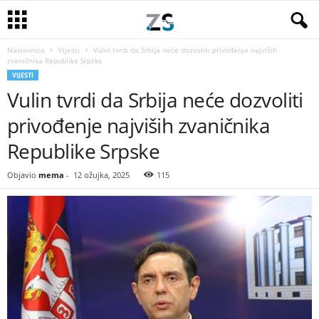
Naslovnica
Vijesti
Vulin tvrdi da Srbija neće dozvoliti privođenje najviših
zvaničnika Republike Srpske
VIJESTI
Vulin tvrdi da Srbija neće dozvoliti
privođenje najviših zvaničnika
Republike Srpske
Objavio
mema
-
12 ožujka, 2025
115