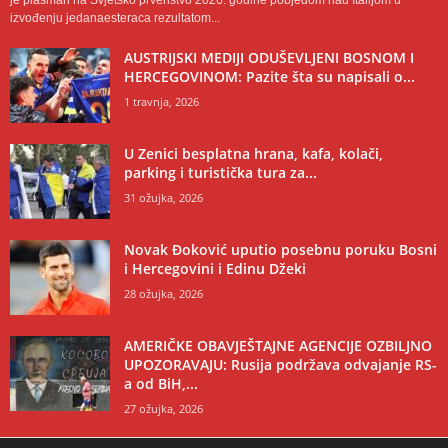
je plasman na Svjetsko prvenstvo 2026. godine pobjedom nad Italijom u
izvođenju jedanaesteraca rezultatom...
AUSTRIJSKI MEDIJI ODUŠEVLJENI BOSNOM I
HERCEGOVINOM: Pazite šta su napisali o...
1 travnja, 2026
U Zenici besplatna hrana, kafa, kolači,
parking i turistička tura za...
31 ožujka, 2026
Novak Đoković uputio posebnu poruku Bosni
i Hercegovini i Edinu Džeki
28 ožujka, 2026
AMERIČKE OBAVJEŠTAJNE AGENCIJE OZBILJNO
UPOZORAVAJU: Rusija podržava odvajanje RS-
a od BiH,...
27 ožujka, 2026