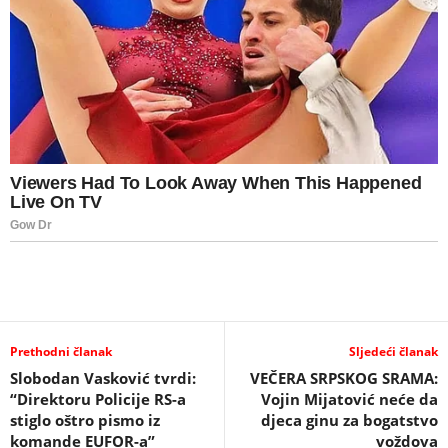
Prethodni članak
Sljedeći članak
Slobodan Vasković tvrdi:
VEČERA SRPSKOG SRAMA:
“Direktoru Policije RS-a
Vojin Mijatović neće da
stiglo oštro pismo iz
djeca ginu za bogatstvo
komande EUFOR-a”
voždova