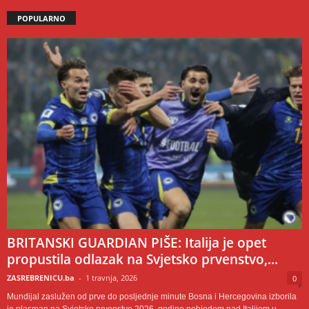
POPULARNO
BRITANSKI GUARDIAN PIŠE: Italija je opet
propustila odlazak na Svjetsko prvenstvo,...
ZASREBRENICU.ba
-
1 travnja, 2026
0
Mundijal zaslužen od prve do posljednje minute Bosna i Hercegovina izborila