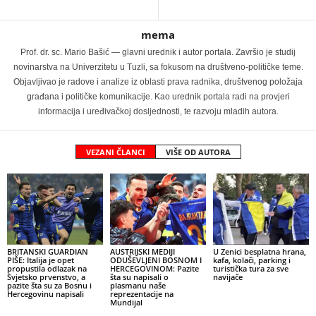
mema
Prof. dr. sc. Mario Bašić — glavni urednik i autor portala. Završio je studij
novinarstva na Univerzitetu u Tuzli, sa fokusom na društveno-političke teme.
Objavljivao je radove i analize iz oblasti prava radnika, društvenog položaja
građana i političke komunikacije. Kao urednik portala radi na provjeri
informacija i uređivačkoj dosljednosti, te razvoju mladih autora.
VEZANI ČLANCI
VIŠE OD AUTORA
BRITANSKI GUARDIAN
AUSTRIJSKI MEDIJI
U Zenici besplatna hrana,
PIŠE: Italija je opet
ODUŠEVLJENI BOSNOM I
kafa, kolači, parking i
propustila odlazak na
HERCEGOVINOM: Pazite
turistička tura za sve
Svjetsko prvenstvo, a
šta su napisali o
navijače
pazite šta su za Bosnu i
plasmanu naše
Hercegovinu napisali
reprezentacije na
Mundijal