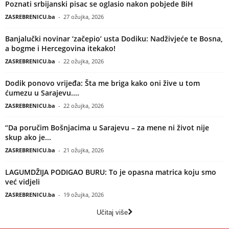
Poznati srbijanski pisac se oglasio nakon pobjede BiH
ZASREBRENICU.ba
-
27 ožujka, 2026
Banjalučki novinar ‘začepio’ usta Dodiku: Nadživjeće te Bosna,
a bogme i Hercegovina itekako!
ZASREBRENICU.ba
-
22 ožujka, 2026
Dodik ponovo vrijeđa: Šta me briga kako oni žive u tom
ćumezu u Sarajevu....
ZASREBRENICU.ba
-
22 ožujka, 2026
“Da poručim Bošnjacima u Sarajevu – za mene ni život nije
skup ako je...
ZASREBRENICU.ba
-
21 ožujka, 2026
LAGUMDŽIJA PODIGAO BURU: To je opasna matrica koju smo
već vidjeli
ZASREBRENICU.ba
-
19 ožujka, 2026
Učitaj više