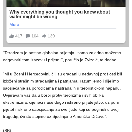
“Terorizam je postao globalna prijetnja i samo zajedno možemo
odgovoriti tom izazovu i prijetnji”, poručio je Zvizdić, te dodao:
“Mi u Bosni i Hercegovini, čiji su građani u nedavnoj prošlosti bili
izloženi strašnim stradanjima i patnjama, razumijemo i dijelimo
saosjećanje sa porodicama nastradalih u terorističkom napadu.
Uvjeravam vas da u borbi protiv terorizma i svih oblika
ekstremizma, cijeneći naše dugo i iskreno prijateljstvo, uz puni
pijetet i iskreno saosjećanje za sve ljude koji su poginuli u ovoj
tragediji, čvrsto stojimo uz Sjedinjene Američke Države”.
(SB)