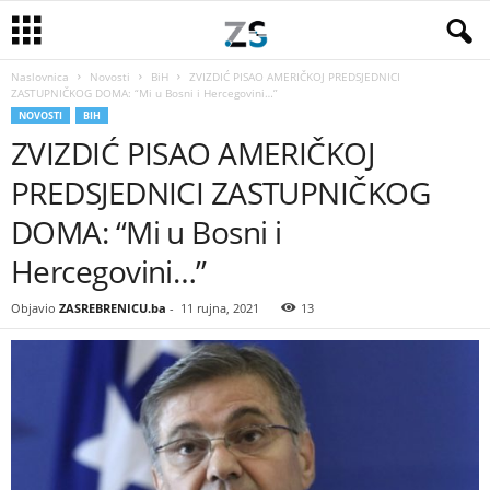
Naslovnica
Novosti
BiH
ZVIZDIĆ PISAO AMERIČKOJ PREDSJEDNICI
ZASTUPNIČKOG DOMA: “Mi u Bosni i Hercegovini…”
NOVOSTI
BIH
ZVIZDIĆ PISAO AMERIČKOJ
PREDSJEDNICI ZASTUPNIČKOG
DOMA: “Mi u Bosni i
Hercegovini…”
Objavio
ZASREBRENICU.ba
-
11 rujna, 2021
13