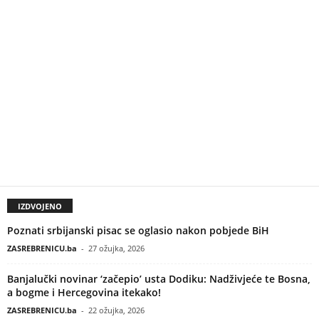
IZDVOJENO
Poznati srbijanski pisac se oglasio nakon pobjede BiH
ZASREBRENICU.ba
-
27 ožujka, 2026
Banjalučki novinar ‘začepio’ usta Dodiku: Nadživjeće te Bosna,
a bogme i Hercegovina itekako!
ZASREBRENICU.ba
-
22 ožujka, 2026