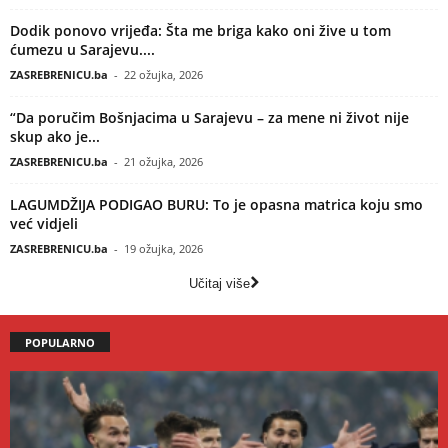
Dodik ponovo vrijeđa: Šta me briga kako oni žive u tom
ćumezu u Sarajevu....
ZASREBRENICU.ba
-
22 ožujka, 2026
“Da poručim Bošnjacima u Sarajevu – za mene ni život nije
skup ako je...
ZASREBRENICU.ba
-
21 ožujka, 2026
LAGUMDŽIJA PODIGAO BURU: To je opasna matrica koju smo
već vidjeli
ZASREBRENICU.ba
-
19 ožujka, 2026
Učitaj više
POPULARNO