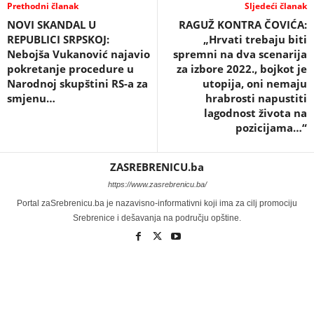
Prethodni članak
Sljedeći članak
NOVI SKANDAL U
RAGUŽ KONTRA ČOVIĆA:
REPUBLICI SRPSKOJ:
„Hrvati trebaju biti
Nebojša Vukanović najavio
spremni na dva scenarija
pokretanje procedure u
za izbore 2022., bojkot je
Narodnoj skupštini RS-a za
utopija, oni nemaju
smjenu…
hrabrosti napustiti
lagodnost života na
pozicijama…“
ZASREBRENICU.ba
https://www.zasrebrenicu.ba/
Portal zaSrebrenicu.ba je nazavisno-informativni koji ima za cilj promociju
Srebrenice i dešavanja na području opštine.