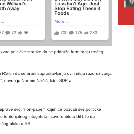
vao političke stranke da se pridruže formiranju trećeg
 RS-u i da se brani suprostavljanju ovih ideja razdruživanja
”, naveo je Nermin Nikšić, lider SDP-a.
naprave svoj “non-paper” kojim će pozvati sve političke
o teritorijalnog integriteta i suverentiteta BiH, te da
rećeg bloka u RS.