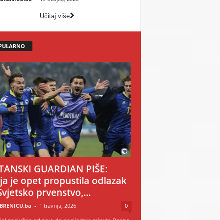
Učitaj više
PULARNO
TANSKI GUARDIAN PIŠE:
ija je opet propustila odlazak
Svjetsko prvenstvo,...
BRENICU.ba
-
1 travnja, 2026
0