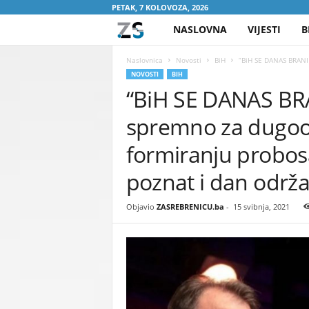
PETAK, 7 KOLOVOZA, 2026
NASLOVNA
VIJESTI
B
Z
A
Naslovnica
Novosti
BiH
“BiH SE DANAS BRANI 
NOVOSTI
BIH
“BiH SE DANAS BRA
S
spremno za dugooč
R
formiranju probos
E
poznat i dan održ
B
Objavio
ZASREBRENICU.ba
-
15 svibnja, 2021
R
E
N
I