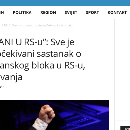
IH
POLITIKA
REGION
SVIJET
SPORT
KONTAKT
U RS-u”: Sve je spremno za dugoočekivani sastanak...
NI U RS-u”: Sve je
ekivani sastanak o
anskog bloka u RS-u,
avanja
15
IZ