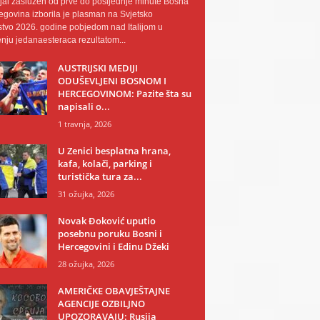
al zaslužen od prve do posljednje minute Bosna
egovina izborila je plasman na Svjetsko
tvo 2026. godine pobjedom nad Italijom u
nju jedanaesteraca rezultatom...
AUSTRIJSKI MEDIJI
ODUŠEVLJENI BOSNOM I
HERCEGOVINOM: Pazite šta su
napisali o...
1 travnja, 2026
U Zenici besplatna hrana,
kafa, kolači, parking i
turistička tura za...
31 ožujka, 2026
Novak Đoković uputio
posebnu poruku Bosni i
Hercegovini i Edinu Džeki
28 ožujka, 2026
AMERIČKE OBAVJEŠTAJNE
AGENCIJE OZBILJNO
UPOZORAVAJU: Rusija