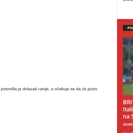
PO
otvrdila je dolazak ranije, a očekuje se da će poziv
BRI
Ital
na 
ZASRE