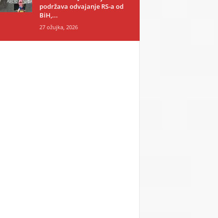
podržava odvajanje RS-a od
BiH,...
27 ožujka, 2026