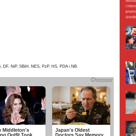
Mundij
i Herc
prvens
izvođe
 DF, NiP, SBiH, NES, PzP, HS, PDA i NB.