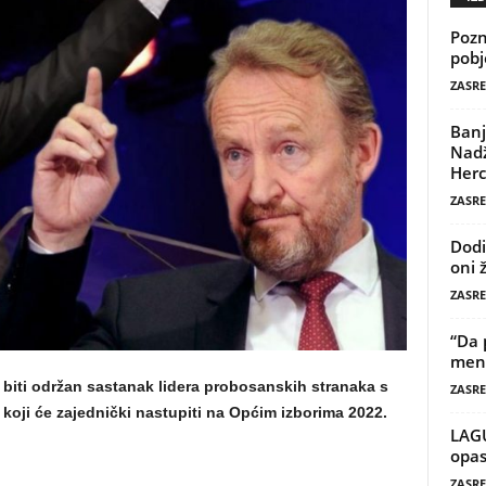
Pozn
pobj
ZASRE
Banj
Nadž
Herc
ZASRE
Dodi
oni 
ZASRE
“Da 
mene
o biti održan sastanak lidera probosanskih stranaka s
ZASRE
 koji će zajednički nastupiti na Općim izborima 2022.
LAG
opas
ZASRE