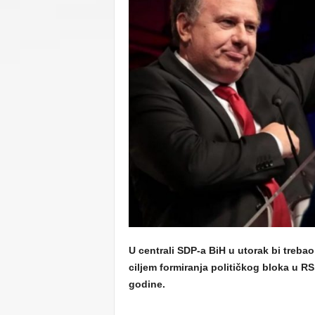
C
U
U centrali SDP-a BiH u utorak bi treba
ciljem formiranja političkog bloka u RS
godine.