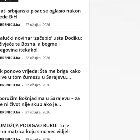
ati srbijanski pisac se oglasio nakon
ede BiH
BRENICU.ba
-
27 ožujka, 2026
alučki novinar ‘začepio’ usta Dodiku:
ivjeće te Bosna, a bogme i
egovina itekako!
BRENICU.ba
-
22 ožujka, 2026
k ponovo vrijeđa: Šta me briga kako
žive u tom ćumezu u Sarajevu....
BRENICU.ba
-
22 ožujka, 2026
poručim Bošnjacima u Sarajevu – za
 ni život nije skup ako je...
BRENICU.ba
-
21 ožujka, 2026
UMDŽIJA PODIGAO BURU: To je
na matrica koju smo već vidjeli
BRENICU.ba
-
19 ožujka, 2026