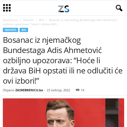
Naslovnica
Novosti
BiH
Bosanac iz njemačkog Bundestaga Adis Ahmetović
ozbiljno upozorava: “Hoće li država BiH...
NOVOSTI
BIH
Bosanac iz njemačkog
Bundestaga Adis Ahmetović
ozbiljno upozorava: “Hoće li
država BiH opstati ili ne odlučiti će
ovi izbori!”
Objavio
ZASREBRENICU.ba
-
23 svibnja, 2022
14