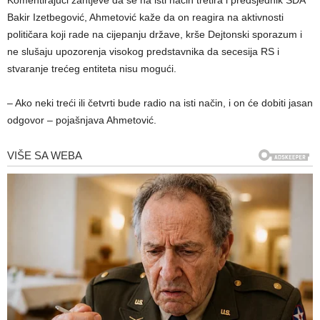
Komentirajući zahtjeve da se na isti način tretira i predsjednik SDA
Bakir Izetbegović, Ahmetović kaže da on reagira na aktivnosti
političara koji rade na cijepanju države, krše Dejtonski sporazum i
ne slušaju upozorenja visokog predstavnika da secesija RS i
stvaranje trećeg entiteta nisu mogući.
– Ako neki treći ili četvrti bude radio na isti način, i on će dobiti jasan
odgovor – pojašnjava Ahmetović.