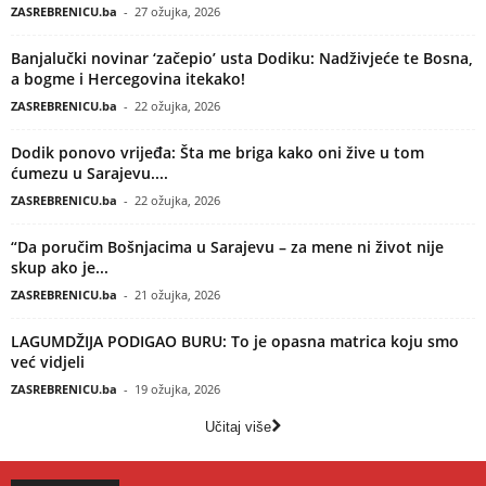
ZASREBRENICU.ba
-
27 ožujka, 2026
Banjalučki novinar ‘začepio’ usta Dodiku: Nadživjeće te Bosna,
a bogme i Hercegovina itekako!
ZASREBRENICU.ba
-
22 ožujka, 2026
Dodik ponovo vrijeđa: Šta me briga kako oni žive u tom
ćumezu u Sarajevu....
ZASREBRENICU.ba
-
22 ožujka, 2026
“Da poručim Bošnjacima u Sarajevu – za mene ni život nije
skup ako je...
ZASREBRENICU.ba
-
21 ožujka, 2026
LAGUMDŽIJA PODIGAO BURU: To je opasna matrica koju smo
već vidjeli
ZASREBRENICU.ba
-
19 ožujka, 2026
Učitaj više