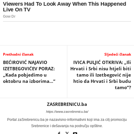
Prethodni članak
Sljedeći članak
BEĆIROVIĆ NAJAVIO
IVICA PULJIĆ OTKRIVA: „Ili
IZETBEGOVIĆEV PORAZ:
Hrvati i Srbi nisu htjeli biti
„Kada pobjedimo u
tamo ili Izetbegović nije
oktobru na izborima…“
htio da Hrvati i Srbi budu
tamo“?
ZASREBRENICU.ba
https://www.zasrebrenicu.ba/
Portal zaSrebrenicu.ba je nazavisno-informativni koji ima za cilj promociju
Srebrenice i dešavanja na području opštine.