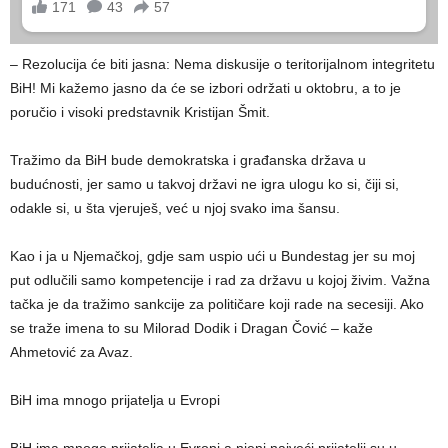
– Rezolucija će biti jasna: Nema diskusije o teritorijalnom integritetu
BiH! Mi kažemo jasno da će se izbori održati u oktobru, a to je
poručio i visoki predstavnik Kristijan Šmit.
Tražimo da BiH bude demokratska i građanska država u
budućnosti, jer samo u takvoj državi ne igra ulogu ko si, čiji si,
odakle si, u šta vjeruješ, već u njoj svako ima šansu.
Kao i ja u Njemačkoj, gdje sam uspio ući u Bundestag jer su moj
put odlučili samo kompetencije i rad za državu u kojoj živim. Važna
tačka je da tražimo sankcije za političare koji rade na secesiji. Ako
se traže imena to su Milorad Dodik i Dragan Čović – kaže
Ahmetović za Avaz.
BiH ima mnogo prijatelja u Evropi