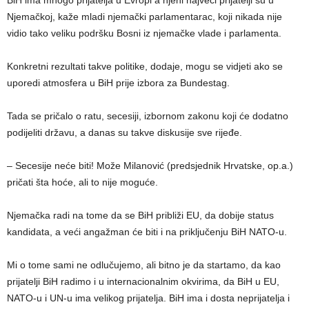
BiH ima mnogo prijatelja u Evropi a njeni najveći prijatelji su u
Njemačkoj, kaže mladi njemački parlamentarac, koji nikada nije
vidio tako veliku podršku Bosni iz njemačke vlade i parlamenta.
Konkretni rezultati takve politike, dodaje, mogu se vidjeti ako se
uporedi atmosfera u BiH prije izbora za Bundestag.
Tada se pričalo o ratu, secesiji, izbornom zakonu koji će dodatno
podijeliti državu, a danas su takve diskusije sve rijeđe.
– Secesije neće biti! Može Milanović (predsjednik Hrvatske, op.a.)
pričati šta hoće, ali to nije moguće.
Njemačka radi na tome da se BiH približi EU, da dobije status
kandidata, a veći angažman će biti i na priključenju BiH NATO-u.
Mi o tome sami ne odlučujemo, ali bitno je da startamo, da kao
prijatelji BiH radimo i u internacionalnim okvirima, da BiH u EU,
NATO-u i UN-u ima velikog prijatelja. BiH ima i dosta neprijatelja i