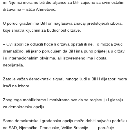
mi Nijemci moramo biti dio alijanse za BiH zajedno sa svim ostalim
državama – ističe Ahmetović.
U poruci građanima BiH on naglašava značaj predstojećih izbora,
koje smatra ključnim za budućnost države.
– Ovi izbori će odlučiti hoće li država opstati ili ne. To možda zvuči
dramatično, ali jasno poručujem da BiH ima puno prijatelja u državi
i u internacionalnim okvirima, ali istovremeno ima i dosta
neprijatelja.
Zato je važan demokratski signal, mnogo ljudi u BiH i dijaspori mora
izaći na izbore.
Zbog toga mobiliziramo i motiviramo sve da se registruju i glasaju
za demokratsku opciju.
Samo demokratska i građanska opcija može dobiti najveću podršku
od SAD, Njemačke, Francuske, Velike Britanije … – poručuje