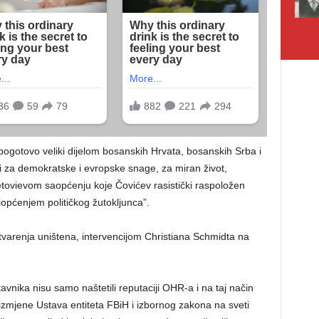
ogotovo veliki dijelom bosanskih Hrvata, bosanskih Srba i
li za demokratske i evropske snage, za miran život,
etovievom saopćenju koje Čovićev rasistički raspoložen
iopćenjem političkog žutokljunca”.
varenja uništena, intervencijom Christiana Schmidta na
avnika nisu samo naštetili reputaciji OHR-a i na taj način
zmjene Ustava entiteta FBiH i izbornog zakona na sveti