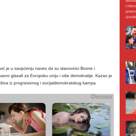
Mundij
i Herc
prvens
izvođe
ć je u saopćenju naveo da su stanovnici Bosne i
sno glasali za Evropsku uniju i više demokratije. Kazao je
ištva iz progresivnog i socijaldemokratskog kampa.