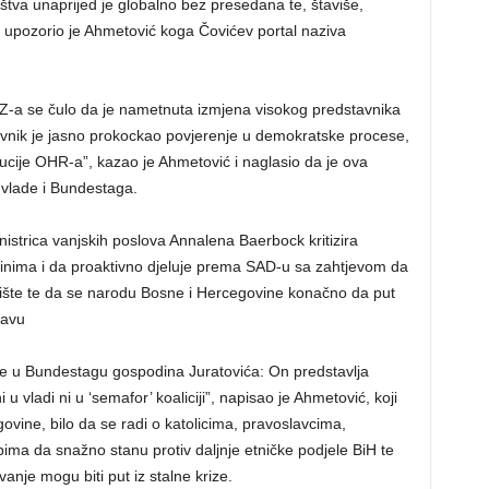
štva unaprijed je globalno bez presedana te, štaviše,
upozorio je Ahmetović koga Čovićev portal naziva
DZ-a se čulo da je nametnuta izmjena visokog predstavnika
avnik je jasno prokockao povjerenje u demokratske procese,
titucije OHR-a”, kazao je Ahmetović i naglasio da je ova
 vlade i Bundestaga.
strica vanjskih poslova Annalena Baerbock kritizira
inima i da proaktivno djeluje prema SAD-u sa zahtjevom da
ište te da se narodu Bosne i Hercegovine konačno da put
žavu
e u Bundestagu gospodina Juratovića: On predstavlja
 u vladi ni u ‘semafor’ koaliciji”, napisao je Ahmetović, koji
ovine, bilo da se radi o katolicima, pravoslavcima,
ima da snažno stanu protiv daljnje etničke podjele BiH te
nje mogu biti put iz stalne krize.