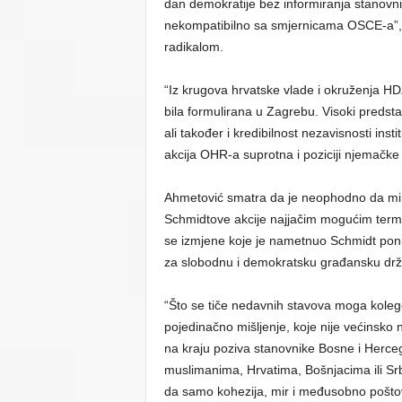
dan demokratije bez informiranja stanovni
nekompatibilno sa smjernicama OSCE-a”, 
radikalom.
“Iz krugova hrvatske vlade i okruženja H
bila formulirana u Zagrebu. Visoki predst
ali također i kredibilnost nezavisnosti ins
akcija OHR-a suprotna i poziciji njemačke
Ahmetović smatra da je neophodno da mini
Schmidtove akcije najjačim mogućim term
se izmjene koje je nametnuo Schmidt pon
za slobodnu i demokratsku građansku dr
“Što se tiče nedavnih stavova moga koleg
pojedinačno mišljenje, koje nije većinsko ni
na kraju poziva stanovnike Bosne i Herceg
muslimanima, Hrvatima, Bošnjacima ili Srb
da samo kohezija, mir i međusobno poštova