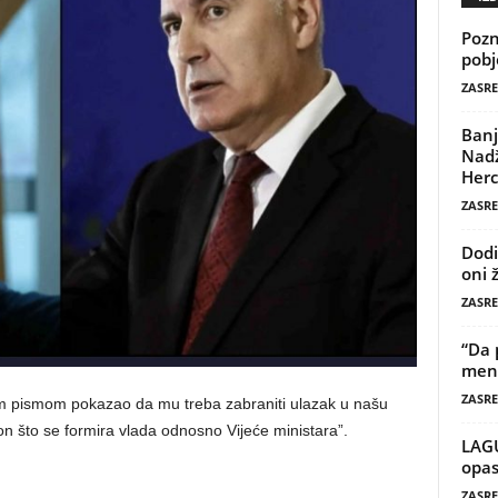
Pozn
pobj
ZASRE
Banj
Nadž
Herc
ZASRE
Dodi
oni 
ZASRE
“Da 
mene
ZASRE
vim pismom pokazao da mu treba zabraniti ulazak u našu
akon što se formira vlada odnosno Vijeće ministara”.
LAG
opas
ZASRE