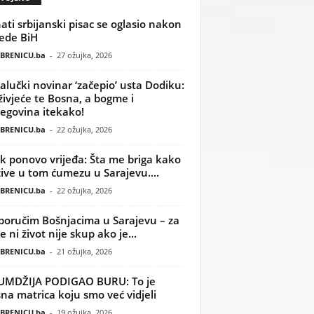
ati srbijanski pisac se oglasio nakon
ede BiH
BRENICU.ba
-
27 ožujka, 2026
alučki novinar ‘začepio’ usta Dodiku:
ivjeće te Bosna, a bogme i
egovina itekako!
BRENICU.ba
-
22 ožujka, 2026
k ponovo vrijeđa: Šta me briga kako
žive u tom ćumezu u Sarajevu....
BRENICU.ba
-
22 ožujka, 2026
poručim Bošnjacima u Sarajevu – za
 ni život nije skup ako je...
BRENICU.ba
-
21 ožujka, 2026
UMDŽIJA PODIGAO BURU: To je
na matrica koju smo već vidjeli
BRENICU.ba
-
19 ožujka, 2026