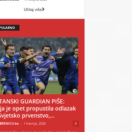
Učitaj više
PULARNO
TANSKI GUARDIAN PIŠE:
ija je opet propustila odlazak
Svjetsko prvenstvo,...
BRENICU.ba
-
1 travnja, 2026
0