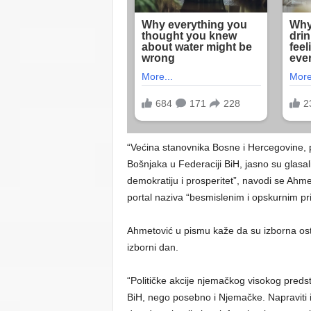
“Većina stanovnika Bosne i Hercegovine, p
Bošnjaka u Federaciji BiH, jasno su glasa
demokratiju i prosperitet”, navodi se Ahm
portal naziva “besmislenim i opskurnim pr
Ahmetović u pismu kaže da su izborna ost
izborni dan.
“Političke akcije njemačkog visokog predst
BiH, nego posebno i Njemačke. Napraviti i