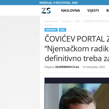
NEDJELJA, 9 KOLOVOZA, 2026
NASLOVNA
VIJESTI
B
Z
A
Naslovnica
Novosti
BiH
ČOVIĆEV PORTAL ZVON
ulazak...
NOVOSTI
BIH
S
ČOVIĆEV PORTAL 
R
“Njemačkom radik
E
definitivno treba z
B
Objavio
ZASREBRENICU.ba
-
16 listopada, 2022
R
E
N
I