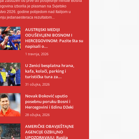
al zaslužen od prve do posljednje minute Bosna
egovina izborila je plasman na Svjetsko
tvo 2026. godine pobjedom nad Italijom u
nju jedanaesteraca rezultatom...
AUSTRIJSKI MEDIJI
ODUŠEVLJENI BOSNOM I
HERCEGOVINOM: Pazite šta su
napisali o...
1 travnja, 2026
U Zenici besplatna hrana,
kafa, kolači, parking i
turistička tura za...
31 ožujka, 2026
Novak Đoković uputio
posebnu poruku Bosni i
Hercegovini i Edinu Džeki
28 ožujka, 2026
AMERIČKE OBAVJEŠTAJNE
AGENCIJE OZBILJNO
UPOZORAVAJU: Rusija