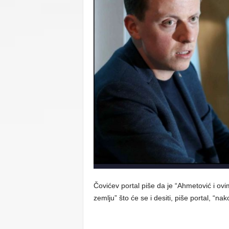
C
U
Čovićev portal piše da je “Ahmetović i o
zemlju” što će se i desiti, piše portal, “n