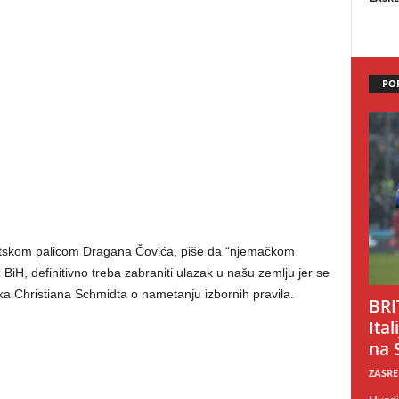
PO
ntskom palicom Dragana Čovića, piše da “njemačkom
z BiH, definitivno treba zabraniti ulazak u našu zemlju jer se
ka Christiana Schmidta o nametanju izbornih pravila.
BRI
Ital
na 
ZASRE