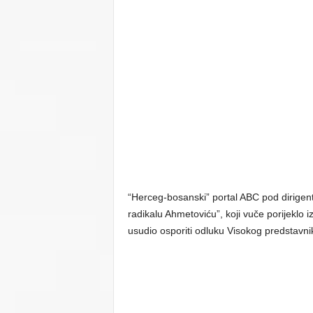
“Herceg-bosanski” portal ABC pod dirige
radikalu Ahmetoviću”, koji vuče porijeklo i
usudio osporiti odluku Visokog predstavni