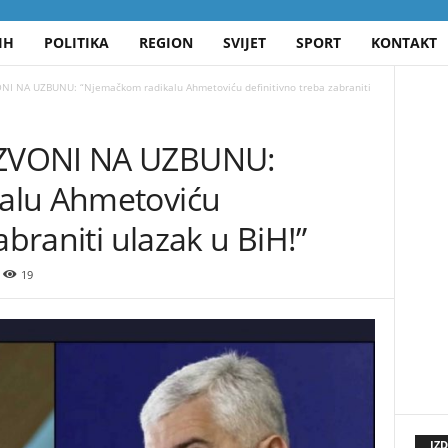
IH
POLITIKA
REGION
SVIJET
SPORT
KONTAKT
I NA UZBUNU: “Njemačkom radikalu Ahmetoviću definitivno treba zabraniti
ZVONI NA UZBUNU:
alu Ahmetoviću
abraniti ulazak u BiH!”
19
IZ