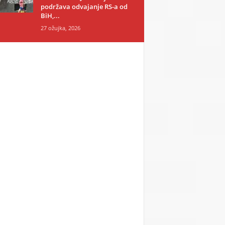
podržava odvajanje RS-a od
BiH,...
27 ožujka, 2026