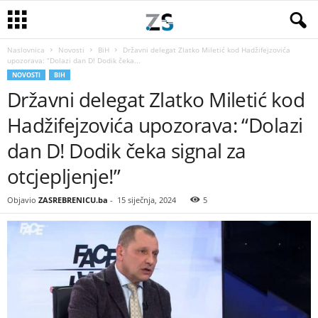
Naslovnica
Novosti
BiH
Državni delegat Zlatko Miletić kod Hadžifejzovića
upozorava: “Dolazi dan D! Dodik čeka...
NOVOSTI
BIH
Državni delegat Zlatko Miletić kod
Hadžifejzovića upozorava: “Dolazi
dan D! Dodik čeka signal za
otcjepljenje!”
Objavio
ZASREBRENICU.ba
-
15 siječnja, 2024
5