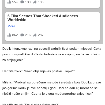
Dodik intenzivno radi na secesiji zadnjih šest-sedam mjeseci! Čeka
povod i signal! Ako dođe do turbulencija u svijetu, on će se odlučiti
za otcjepljenje!”
Hadžifejzović: “Kako objašnjavaš politiku Trojke?”
Miletić: “Probrali su određene metode i sredstva koje Dodika prave
još gorim! Dodik je sve bahatiji i gori! Doći će dan D; morat će se
riješiti nešto s njim! Čudna je uloga međunarodne zajednice!”
Hadžifejzović: “Šta si pitao Schmidta?”