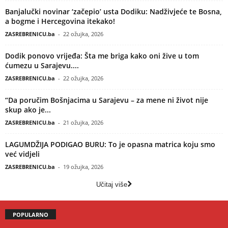
Banjalučki novinar ‘začepio’ usta Dodiku: Nadživjeće te Bosna,
a bogme i Hercegovina itekako!
ZASREBRENICU.ba
-
22 ožujka, 2026
Dodik ponovo vrijeđa: Šta me briga kako oni žive u tom
ćumezu u Sarajevu....
ZASREBRENICU.ba
-
22 ožujka, 2026
“Da poručim Bošnjacima u Sarajevu – za mene ni život nije
skup ako je...
ZASREBRENICU.ba
-
21 ožujka, 2026
LAGUMDŽIJA PODIGAO BURU: To je opasna matrica koju smo
već vidjeli
ZASREBRENICU.ba
-
19 ožujka, 2026
Učitaj više
POPULARNO