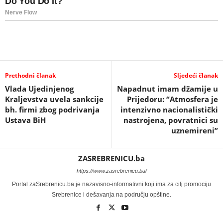
Prethodni članak
Sljedeći članak
Vlada Ujedinjenog
Napadnut imam džamije u
Kraljevstva uvela sankcije
Prijedoru: “Atmosfera je
bh. firmi zbog podrivanja
intenzivno nacionalistički
Ustava BiH
nastrojena, povratnici su
uznemireni”
ZASREBRENICU.ba
https://www.zasrebrenicu.ba/
Portal zaSrebrenicu.ba je nazavisno-informativni koji ima za cilj promociju
Srebrenice i dešavanja na području opštine.