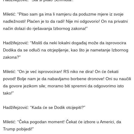
Miletić: “Pitao sam ga ima li namjeru da poduzme mjere iz svoje
nadležnosti! Plaćen je to da radi! Nije mi odgovorio! On na privatni
način dolazi do rješavanja Izbornog zakona!”
Hadžifejzović: “Misliš da neki lokalni događaj može da isprovocira
Dodika da se odluči na otcjepljenje, kao što je nametanje Izbornog
zakona?”
Miletić: “On je već isprovociran! RS niko ne dira! On će čekati
povod! Bolje nam je da nabavljamo borbene dronove! Oni su naučili
da govore jezikom sile; moramo biti spremni da odgovorimo isto
tako!”
Hadžifejzović: “Kada će se Dodik otcijepiti?”
Miletić: “Čeka pogodan moment! Čekat će izbore u Americi, da
Trump pobijedi!”