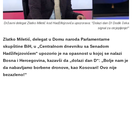
Državni delegat Zlatko Miletić kod Hadžifejzovića upozorava: “Dolazi dan D! Dodik čeka
signal za otcjepljenje!”
Zlatko Miletić, delegat u Domu naroda Parlamentarne
skupštine BiH, u „Centralnom dnevniku sa Senadom
Hadžifejzovićem“ upozorio je na opasnost u kojoj se nalazi
Bosna i Hercegovina, kazavši da „dolazi dan D“: „Bolje nam je
da nabavljamo borbene dronove, kao Kosovari! Ovo nije
bezazleno!“