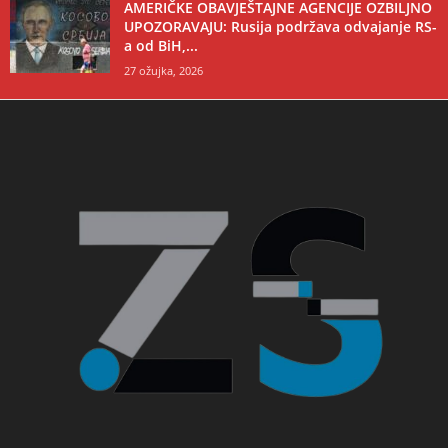
AMERIČKE OBAVJEŠTAJNE AGENCIJE OZBILJNO
UPOZORAVAJU: Rusija podržava odvajanje RS-
a od BiH,...
27 ožujka, 2026