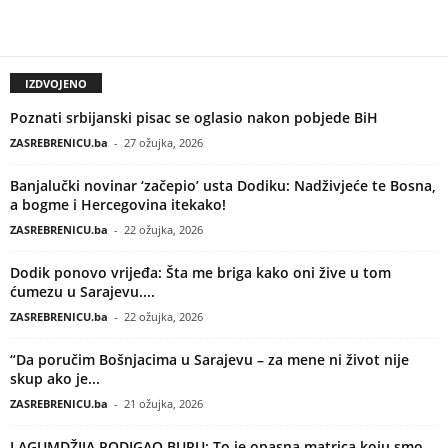
IZDVOJENO
Poznati srbijanski pisac se oglasio nakon pobjede BiH
ZASREBRENICU.ba
-
27 ožujka, 2026
Banjalučki novinar ‘začepio’ usta Dodiku: Nadživjeće te Bosna,
a bogme i Hercegovina itekako!
ZASREBRENICU.ba
-
22 ožujka, 2026
Dodik ponovo vrijeđa: Šta me briga kako oni žive u tom
ćumezu u Sarajevu....
ZASREBRENICU.ba
-
22 ožujka, 2026
“Da poručim Bošnjacima u Sarajevu – za mene ni život nije
skup ako je...
ZASREBRENICU.ba
-
21 ožujka, 2026
LAGUMDŽIJA PODIGAO BURU: To je opasna matrica koju smo