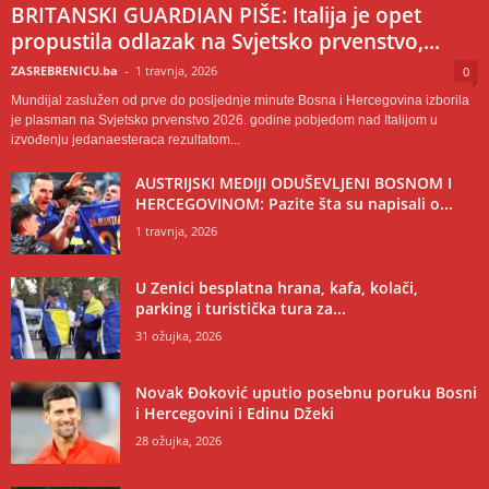
BRITANSKI GUARDIAN PIŠE: Italija je opet
propustila odlazak na Svjetsko prvenstvo,...
ZASREBRENICU.ba
-
1 travnja, 2026
0
Mundijal zaslužen od prve do posljednje minute Bosna i Hercegovina izborila
je plasman na Svjetsko prvenstvo 2026. godine pobjedom nad Italijom u
izvođenju jedanaesteraca rezultatom...
AUSTRIJSKI MEDIJI ODUŠEVLJENI BOSNOM I
HERCEGOVINOM: Pazite šta su napisali o...
1 travnja, 2026
U Zenici besplatna hrana, kafa, kolači,
parking i turistička tura za...
31 ožujka, 2026
Novak Đoković uputio posebnu poruku Bosni
i Hercegovini i Edinu Džeki
28 ožujka, 2026