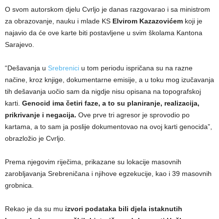
O svom autorskom djelu Cvrljo je danas razgovarao i sa ministrom
za obrazovanje, nauku i mlade KS
Elvirom Kazazovićem
koji je
najavio da će ove karte biti postavljene u svim školama Kantona
Sarajevo.
“Dešavanja u
Srebrenici
u tom periodu ispričana su na razne
načine, kroz knjige, dokumentarne emisije, a u toku mog izučavanja
tih dešavanja uočio sam da nigdje nisu opisana na topografskoj
karti.
Genocid ima četiri faze, a to su planiranje, realizacija,
prikrivanje i negacija.
Ove prve tri agresor je sprovodio po
kartama, a to sam ja poslije dokumentovao na ovoj karti genocida”,
obrazložio je Cvrljo.
Prema njegovim riječima, prikazane su lokacije masovnih
zarobljavanja Srebreničana i njihove egzekucije, kao i 39 masovnih
grobnica.
Rekao je da su mu
izvori podataka bili djela istaknutih