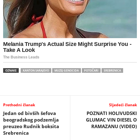
OZNAKE
KANTON SARAJEVO
MUZEJ GENOCIDA
POTOČARI
SREBRENICA
Prethodni članak
Sljedeći članak
Jedan od bivših šefova
POZNATI HOLIVUDSKI
beogradskog podzemlja
GLUMAC VIN DIESEL O
preuzeo Rudnik boksita
RAMAZANU (VIDEO)
Srebrenica