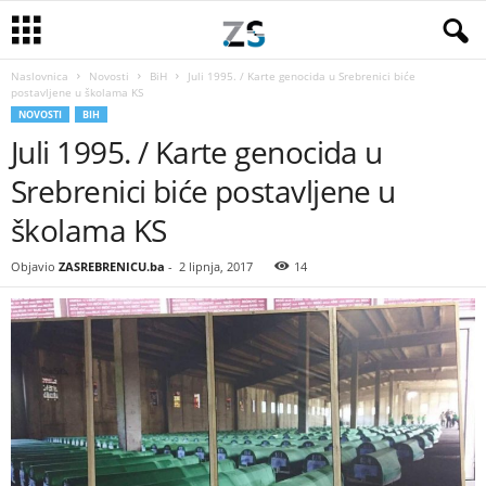
Naslovnica
Novosti
BiH
Juli 1995. / Karte genocida u Srebrenici biće
postavljene u školama KS
NOVOSTI
BIH
Juli 1995. / Karte genocida u
Srebrenici biće postavljene u
školama KS
Objavio
ZASREBRENICU.ba
-
2 lipnja, 2017
14