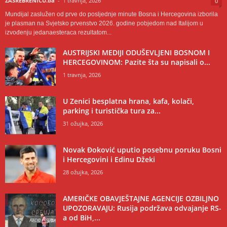
ZASREBRENICU.ba
-
1 travnja, 2026
0
Mundijal zaslužen od prve do posljednje minute Bosna i Hercegovina izborila
je plasman na Svjetsko prvenstvo 2026. godine pobjedom nad Italijom u
izvođenju jedanaesteraca rezultatom...
AUSTRIJSKI MEDIJI ODUŠEVLJENI BOSNOM I
HERCEGOVINOM: Pazite šta su napisali o...
1 travnja, 2026
U Zenici besplatna hrana, kafa, kolači,
parking i turistička tura za...
31 ožujka, 2026
Novak Đoković uputio posebnu poruku Bosni
i Hercegovini i Edinu Džeki
28 ožujka, 2026
AMERIČKE OBAVJEŠTAJNE AGENCIJE OZBILJNO
UPOZORAVAJU: Rusija podržava odvajanje RS-
a od BiH,...