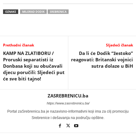
OZNAKE
MILORAD DODIK
SREBRENICA
Prethodni članak
Sljedeći članak
KAMP NA ZLATIBORU /
Da li će Dodik “žestoko”
Proruski separatisti iz
reagovati: Britanski vojnici
Donbasa koji su obučavali
sutra dolaze u BiH
djecu poručili: Sljedeći put
će sve biti tajno!
ZASREBRENICU.ba
https://www.zasrebrenicu.ba/
Portal zaSrebrenicu.ba je nazavisno-informativni koji ima za cilj promociju
Srebrenice i dešavanja na području opštine.