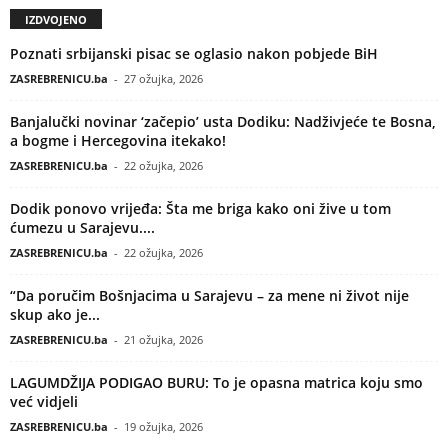
IZDVOJENO
Poznati srbijanski pisac se oglasio nakon pobjede BiH
ZASREBRENICU.ba
-
27 ožujka, 2026
Banjalučki novinar ‘začepio’ usta Dodiku: Nadživjeće te Bosna,
a bogme i Hercegovina itekako!
ZASREBRENICU.ba
-
22 ožujka, 2026
Dodik ponovo vrijeđa: Šta me briga kako oni žive u tom
ćumezu u Sarajevu....
ZASREBRENICU.ba
-
22 ožujka, 2026
“Da poručim Bošnjacima u Sarajevu – za mene ni život nije
skup ako je...
ZASREBRENICU.ba
-
21 ožujka, 2026
LAGUMDŽIJA PODIGAO BURU: To je opasna matrica koju smo
već vidjeli
ZASREBRENICU.ba
-
19 ožujka, 2026