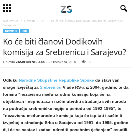
Naslovnica
Novosti
BiH
Ko će biti članovi Dodikovih komisija za Srebrenicu i
Sarajevo?
NOVOSTI
BIH
Ko će biti članovi Dodikovih
komisija za Srebrenicu i Sarajevo?
Objavio
ZASREBRENICU.ba
-
22 kolovoza, 2018
16
Odluku
Narodne Skupštine Republike Srpske
da stavi van
snage Izvještaj za
Srebrenicu
Vlade RS-a iz 2004. godine, te da
formira “nezavisnu međunarodnu komisiju koja će na
objektivan i nepristrasan način utvrditi stradanja svih naroda
na području srebreničke regije u periodu od 1992-1995”, te
“nezavisnu međunarodnu komisiju koja će ispitati i sačiniti
izvještaj o stradanju Srba u Sarajevu od 1991. do 1995. godine
čiji će se sastav i zadaci odrediti posebnim rješenjem” osudili