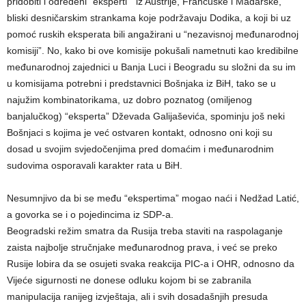
pridobiti i određeni “eksperti ” iz Austrije, Francuske i Mađarske,
bliski desničarskim strankama koje podržavaju Dodika, a koji bi uz
pomoć ruskih eksperata bili angažirani u “nezavisnoj međunarodnoj
komisiji”. No, kako bi ove komisije pokušali nametnuti kao kredibilne
međunarodnoj zajednici u Banja Luci i Beogradu su složni da su im
u komisijama potrebni i predstavnici Bošnjaka iz BiH, tako se u
najužim kombinatorikama, uz dobro poznatog (omiljenog
banjalučkog) “eksperta” Dževada Galijaševića, spominju još neki
Bošnjaci s kojima je već ostvaren kontakt, odnosno oni koji su
dosad u svojim svjedočenjima pred domaćim i međunarodnim
sudovima osporavali karakter rata u BiH.
Nesumnjivo da bi se među “ekspertima” mogao naći i Nedžad Latić,
a govorka se i o pojedincima iz SDP-a.
Beogradski režim smatra da Rusija treba staviti na raspolaganje
zaista najbolje stručnjake međunarodnog prava, i već se preko
Rusije lobira da se osujeti svaka reakcija PIC-a i OHR, odnosno da
Vijeće sigurnosti ne donese odluku kojom bi se zabranila
manipulacija ranijeg izvještaja, ali i svih dosadašnjih presuda