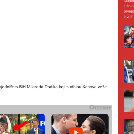
Mundij
i Herc
prvens
izvođe
dsjedništva BiH Milorada Dodika koji sudbinu Kosova veže