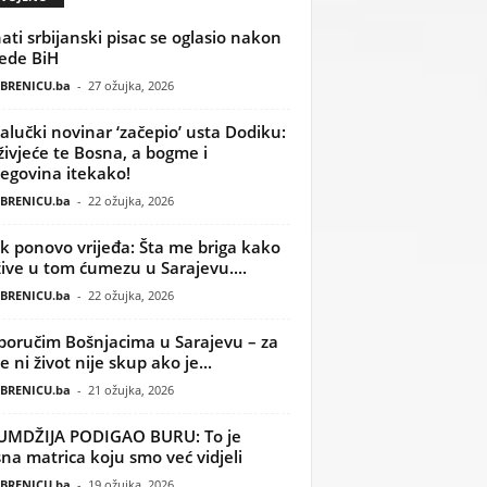
ati srbijanski pisac se oglasio nakon
ede BiH
BRENICU.ba
-
27 ožujka, 2026
alučki novinar ‘začepio’ usta Dodiku:
ivjeće te Bosna, a bogme i
egovina itekako!
BRENICU.ba
-
22 ožujka, 2026
k ponovo vrijeđa: Šta me briga kako
žive u tom ćumezu u Sarajevu....
BRENICU.ba
-
22 ožujka, 2026
poručim Bošnjacima u Sarajevu – za
 ni život nije skup ako je...
BRENICU.ba
-
21 ožujka, 2026
UMDŽIJA PODIGAO BURU: To je
na matrica koju smo već vidjeli
BRENICU.ba
-
19 ožujka, 2026