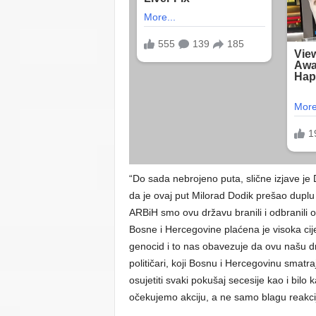
“Do sada nebrojeno puta, slične izjave je 
da je ovaj put Milorad Dodik prešao duplu
ARBiH smo ovu državu branili i odbranili o
Bosne i Hercegovine plaćena je visoka cij
genocid i to nas obavezuje da ovu našu d
političari, koji Bosnu i Hercegovinu smat
osujetiti svaki pokušaj secesije kao i bilo
očekujemo akciju, a ne samo blagu reakcij