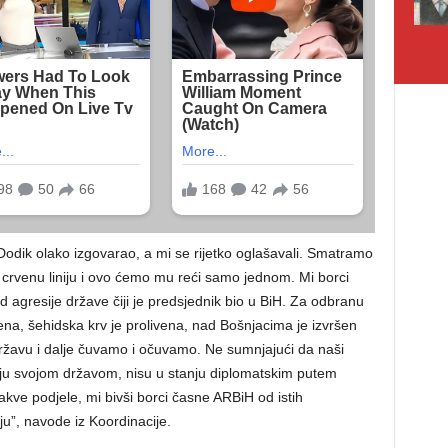
Dodik olako izgovarao, a mi se rijetko oglašavali. Smatramo
 crvenu liniju i ovo ćemo mu reći samo jednom. Mi borci
d agresije države čiji je predsjednik bio u BiH. Za odbranu
ena, šehidska krv je prolivena, nad Bošnjacima je izvršen
ržavu i dalje čuvamo i očuvamo. Ne sumnjajući da naši
raju svojom državom, nisu u stanju diplomatskim putem
 kakve podjele, mi bivši borci časne ARBiH od istih
u”, navode iz Koordinacije.