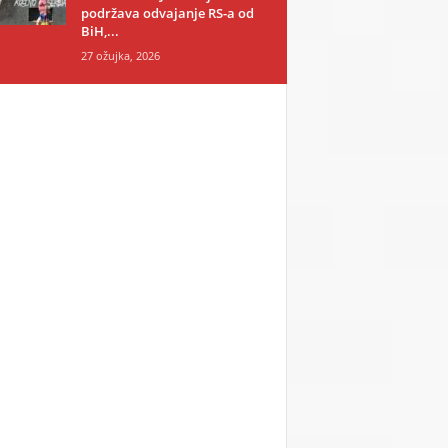
podržava odvajanje RS-a od
BiH,...
27 ožujka, 2026