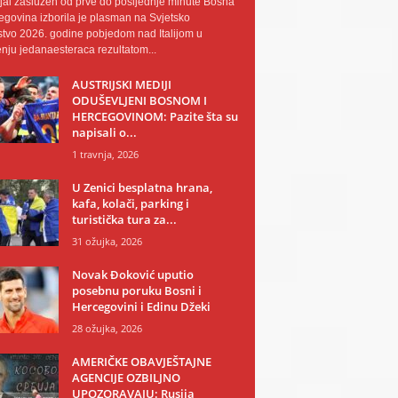
al zaslužen od prve do posljednje minute Bosna
egovina izborila je plasman na Svjetsko
tvo 2026. godine pobjedom nad Italijom u
nju jedanaesteraca rezultatom...
AUSTRIJSKI MEDIJI
ODUŠEVLJENI BOSNOM I
HERCEGOVINOM: Pazite šta su
napisali o...
1 travnja, 2026
U Zenici besplatna hrana,
kafa, kolači, parking i
turistička tura za...
31 ožujka, 2026
Novak Đoković uputio
posebnu poruku Bosni i
Hercegovini i Edinu Džeki
28 ožujka, 2026
AMERIČKE OBAVJEŠTAJNE
AGENCIJE OZBILJNO
UPOZORAVAJU: Rusija