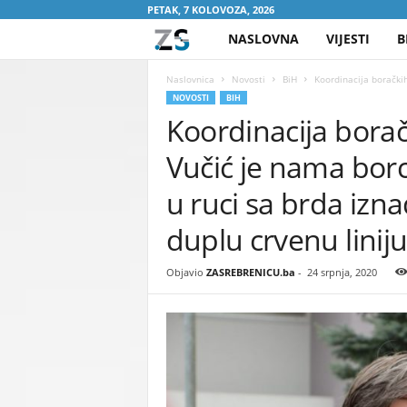
PETAK, 7 KOLOVOZA, 2026
NASLOVNA
VIJESTI
B
Z
A
Naslovnica
Novosti
BiH
Koordinacija borački
NOVOSTI
BIH
Koordinacija bora
S
Vučić je nama bor
R
u ruci sa brda izn
E
duplu crvenu linij
B
Objavio
ZASREBRENICU.ba
-
24 srpnja, 2020
R
E
N
I