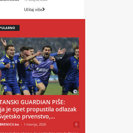
Učitaj više
PULARNO
TANSKI GUARDIAN PIŠE:
ija je opet propustila odlazak
Svjetsko prvenstvo,...
BRENICU.ba
-
1 travnja, 2026
0