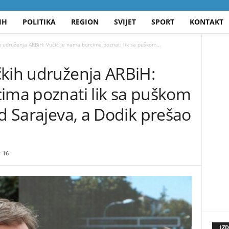
IH
POLITIKA
REGION
SVIJET
SPORT
KONTAKT
h udruženja ARBiH: Vučić je nama borcima poznati lik sa puškom...
čkih udruženja ARBiH:
cima poznati lik sa puškom
ad Sarajeva, a Dodik prešao
u
16
IZ