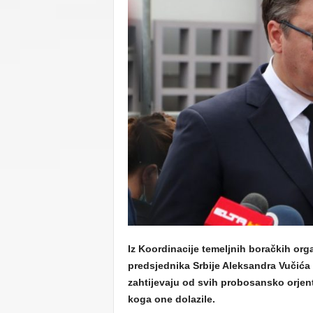
C
U
Iz Koordinacije temeljnih boračkih orga
predsjednika Srbije Aleksandra Vučića 
zahtijevaju od svih probosansko orjent
koga one dolazile.