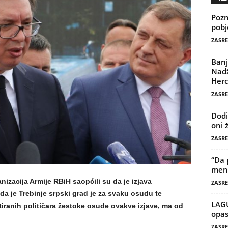
Pozn
pobj
ZASRE
Banj
Nadž
Herc
ZASRE
Dodi
oni 
ZASRE
“Da 
mene
nizacija Armije RBiH saopćili su da je izjava
ZASRE
da je Trebinje srpski grad je za svaku osudu te
LAG
iranih političara žestoke osude ovakve izjave, ma od
opas
ZASRE