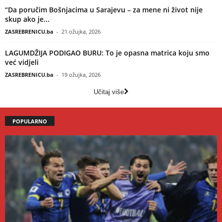
“Da poručim Bošnjacima u Sarajevu – za mene ni život nije
skup ako je...
ZASREBRENICU.ba
-
21 ožujka, 2026
LAGUMDŽIJA PODIGAO BURU: To je opasna matrica koju smo
već vidjeli
ZASREBRENICU.ba
-
19 ožujka, 2026
Učitaj više
POPULARNO