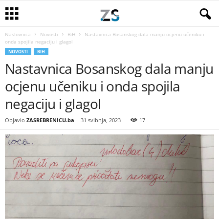
Naslovnica
Novosti
BiH
Nastavnica Bosanskog dala manju ocjenu učeniku i
onda spojila negaciju i glagol
NOVOSTI
BIH
Nastavnica Bosanskog dala manju
ocjenu učeniku i onda spojila
negaciju i glagol
Objavio
ZASREBRENICU.ba
-
31 svibnja, 2023
17