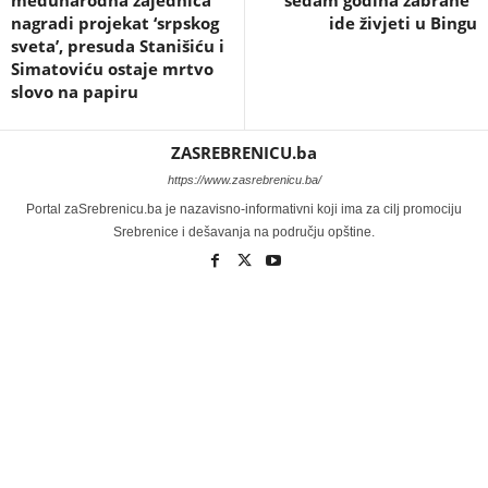
nagradi projekat ‘srpskog
ide živjeti u Bingu
sveta’, presuda Stanišiću i
Simatoviću ostaje mrtvo
slovo na papiru
ZASREBRENICU.ba
https://www.zasrebrenicu.ba/
Portal zaSrebrenicu.ba je nazavisno-informativni koji ima za cilj promociju
Srebrenice i dešavanja na području opštine.