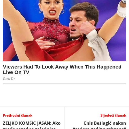
Prethodni članak
Sljedeći članak
ŽELJKO KOMŠIĆ JASAN: Ako
Enis Bešlagić nakon
međunarodna zajednica
“sedam godina zabrane”