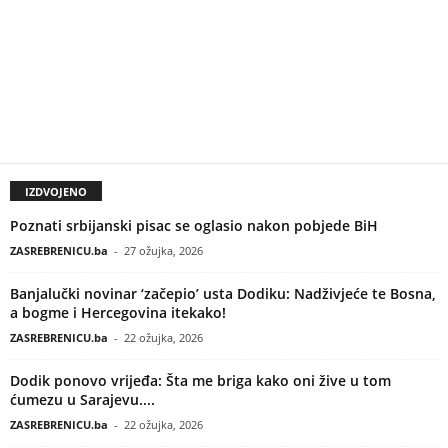
IZDVOJENO
Poznati srbijanski pisac se oglasio nakon pobjede BiH
ZASREBRENICU.ba
-
27 ožujka, 2026
Banjalučki novinar ‘začepio’ usta Dodiku: Nadživjeće te Bosna,
a bogme i Hercegovina itekako!
ZASREBRENICU.ba
-
22 ožujka, 2026
Dodik ponovo vrijeđa: Šta me briga kako oni žive u tom
ćumezu u Sarajevu....
ZASREBRENICU.ba
-
22 ožujka, 2026