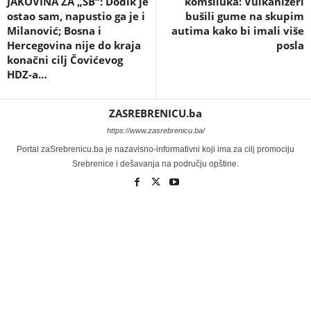
JAKOVINA ZA „SB“: Dodik je
komšiluka: Vulkanizeri
ostao sam, napustio ga je i
bušili gume na skupim
Milanović; Bosna i
autima kako bi imali više
Hercegovina nije do kraja
posla
konačni cilj Čovićevog
HDZ-a…
ZASREBRENICU.ba
https://www.zasrebrenicu.ba/
Portal zaSrebrenicu.ba je nazavisno-informativni koji ima za cilj promociju
Srebrenice i dešavanja na području opštine.