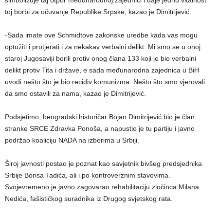
toj borbi za očuvanje Republike Srpske, kazao je Dimitrijević.
-Sada imate ove Schmidtove zakonske uredbe kada vas mogu
optužiti i protjerati i za nekakav verbalni delikt. Mi smo se u onoj
staroj Јugosaviji borili protiv onog člana 133 koji je bio verbalni
delikt protiv Tita i države, e sada međunarodna zajednica u BiH
uvodi nešto što je bio recidiv komunizma. Nešto što smo vjerovali
da smo ostavili za nama, kazao je Dimitrijević.
Podsjetimo, beogradski historičar Bojan Dimitrijević bio je član
stranke SRCE Zdravka Ponoša, a napustio je tu partiju i javno
podržao koaliciju NADA na izborima u Srbiji.
Široj javnosti postao je poznat kao savjetnik bivšeg predsjednika
Srbije Borisa Tadića, ali i po kontroverznim stavovima.
Svojevremeno je javno zagovarao rehabilitaciju zločinca Milana
Nedića, fašističkog suradnika iz Drugog svjetskog rata.