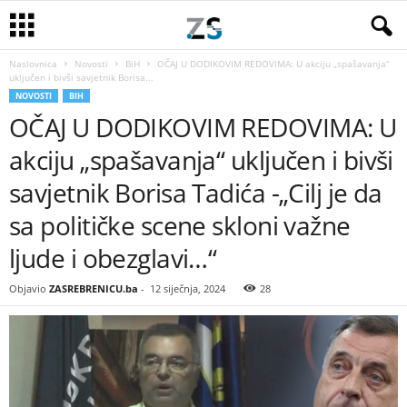
Naslovnica
Novosti
BiH
OČAJ U DODIKOVIM REDOVIMA: U akciju „spašavanja“
uključen i bivši savjetnik Borisa...
NOVOSTI
BIH
OČAJ U DODIKOVIM REDOVIMA: U
akciju „spašavanja“ uključen i bivši
savjetnik Borisa Tadića -„Cilj je da
sa političke scene skloni važne
ljude i obezglavi…“
Objavio
ZASREBRENICU.ba
-
12 siječnja, 2024
28