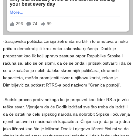
-Sarajevska politička čaršija želi unitarnu BiH i to umotava u neku
priču o demokratiji ili kroz neka zakonska rješenja. Dodik je
prepoznat kao lik koji upravo zastupa otpor Republike Srpske i
računa se, ako se on slomi, da će se onda i pritisak ostvariti i da će
se u iznalaženje nekih daleko skromnijih političara, skromnih
kapaciteta, možda promijeniti stvar u njihovu korist, rekao je
Dimitrijević za potkast RTRS-a pod nazivom “Granica postoji”.
-Sudski proces protiv nekoga ko je prepoznt kao lider RS-a je vrlo
teška stvar. Vjerujem da će Dodik izdržati sve što treba da izdrži i
da će ostati na čelu srpskog naroda na dobrobit Srpske i očuvanja
njenih ustavnih i nacionalnih kapaciteta. Činjenica je da je tu jedna
jaka ličnost kao što je Milorad Dodik i njegova ličnost čini mi se da
simbolizuje taj otpor međunarodnoj zajednici i daje jednu vitalnost