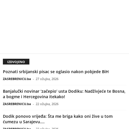
IZDVOJENO
Poznati srbijanski pisac se oglasio nakon pobjede BiH
ZASREBRENICU.ba
-
27 ožujka, 2026
Banjalučki novinar ‘začepio’ usta Dodiku: Nadživjeće te Bosna,
a bogme i Hercegovina itekako!
ZASREBRENICU.ba
-
22 ožujka, 2026
Dodik ponovo vrijeđa: Šta me briga kako oni žive u tom
ćumezu u Sarajevu....
ZASREBRENICU.ba
-
22 ožujka, 2026