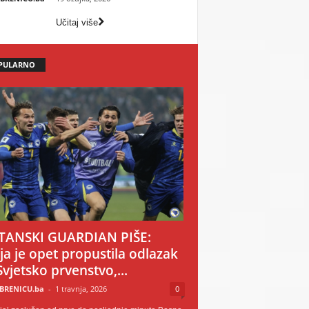
Učitaj više
PULARNO
TANSKI GUARDIAN PIŠE:
ija je opet propustila odlazak
Svjetsko prvenstvo,...
BRENICU.ba
-
1 travnja, 2026
0