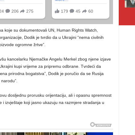
nima koje su dokumentovali UN, Human Rights Watch,
ganizacije, Dodik je tvrdio da u Ukrajini “nema civilnih
proizvode ogromne žrtve”.
ivšu kancelarku Njemačke Angelu Merkel zbog njene izjave
krajini kupi vrijeme za pripremu odbrane. Tvrdeći da
jena prirodna bogatstva”, Dodik je poručio da se Rusija
m narodu”.
vu dosljednu prorusku orijentaciju, ali i opasnu spremnost
i izvještaje koji jasno ukazuju na razmjere stradanja u