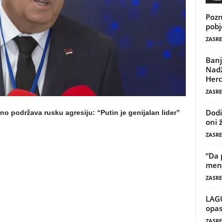
Pozn
pobj
ZASRE
Banj
Nadž
Herc
ZASRE
Dodi
eno podržava rusku agresiju: “Putin je genijalan lider”
oni 
ZASRE
“Da 
mene
ZASRE
LAG
opas
ZASRE