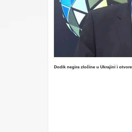
C
U
Dodik negira zločine u Ukrajini i otvor