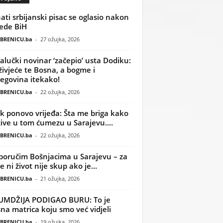
ati srbijanski pisac se oglasio nakon
ede BiH
BRENICU.ba
-
27 ožujka, 2026
alučki novinar ‘začepio’ usta Dodiku:
ivjeće te Bosna, a bogme i
egovina itekako!
BRENICU.ba
-
22 ožujka, 2026
k ponovo vrijeđa: Šta me briga kako
žive u tom ćumezu u Sarajevu....
BRENICU.ba
-
22 ožujka, 2026
poručim Bošnjacima u Sarajevu – za
 ni život nije skup ako je...
BRENICU.ba
-
21 ožujka, 2026
UMDŽIJA PODIGAO BURU: To je
na matrica koju smo već vidjeli
BRENICU.ba
-
19 ožujka, 2026