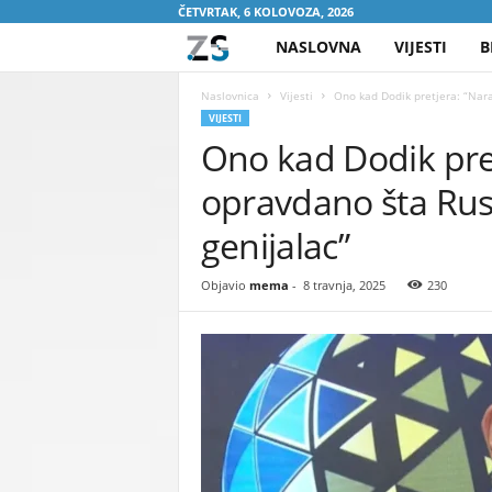
ČETVRTAK, 6 KOLOVOZA, 2026
NASLOVNA
VIJESTI
B
Z
A
Naslovnica
Vijesti
Ono kad Dodik pretjera: “Nara
VIJESTI
Ono kad Dodik pre
S
opravdano šta Rusij
R
genijalac”
E
Objavio
mema
-
8 travnja, 2025
230
B
R
E
N
I