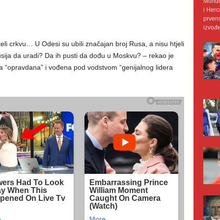
Mundij
i Herc
prvens
izvođe
oteli crkvu… U Odesi su ubili značajan broj Rusa, a nisu htjeli
usija da uradi? Da ih pusti da dođu u Moskvu? – rekao je
ja “opravdana” i vođena pod vodstvom “genijalnog lidera