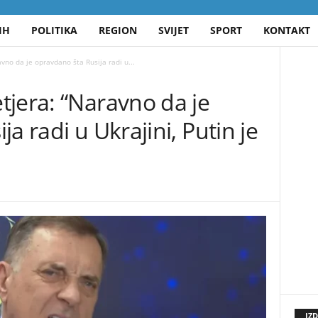
IH
POLITIKA
REGION
SVIJET
SPORT
KONTAKT
vno da je opravdano šta Rusija radi u...
tjera: “Naravno da je
a radi u Ukrajini, Putin je
IZ