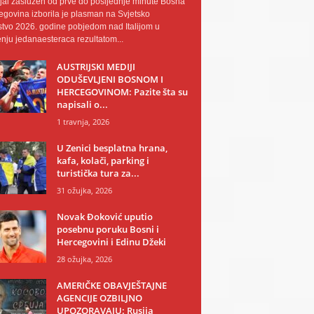
al zaslužen od prve do posljednje minute Bosna
egovina izborila je plasman na Svjetsko
tvo 2026. godine pobjedom nad Italijom u
nju jedanaesteraca rezultatom...
AUSTRIJSKI MEDIJI
ODUŠEVLJENI BOSNOM I
HERCEGOVINOM: Pazite šta su
napisali o...
1 travnja, 2026
U Zenici besplatna hrana,
kafa, kolači, parking i
turistička tura za...
31 ožujka, 2026
Novak Đoković uputio
posebnu poruku Bosni i
Hercegovini i Edinu Džeki
28 ožujka, 2026
AMERIČKE OBAVJEŠTAJNE
AGENCIJE OZBILJNO
UPOZORAVAJU: Rusija