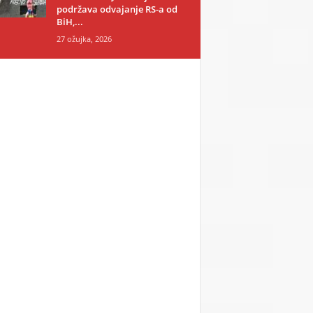
podržava odvajanje RS-a od
BiH,...
27 ožujka, 2026