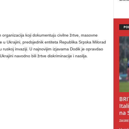
PO
 organizacija koji dokumentuju civilne žrtve, masovne
ure u Ukrajini, predsjednik entiteta Republika Srpska Milorad
 ruskoj invaziji. U najnovijim izjavama Dodik je opravdao
krajini navodno bili žrtve diskriminacije i nasilja.
BRI
Ital
na 
ZASRE