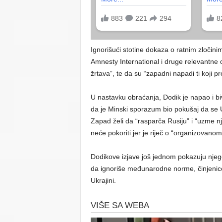
Ignorišući stotine dokaza o ratnim zloči
Amnesty International i druge relevantne or
žrtava”, te da su “zapadni napadi ti koji 
U nastavku obraćanja, Dodik je napao i b
da je Minski sporazum bio pokušaj da se U
Zapad želi da “rasparča Rusiju” i “uzme n
neće pokoriti jer je riječ o “organizovano
Dodikove izjave još jednom pokazuju njego
da ignoriše međunarodne norme, činjenice 
Ukrajini.