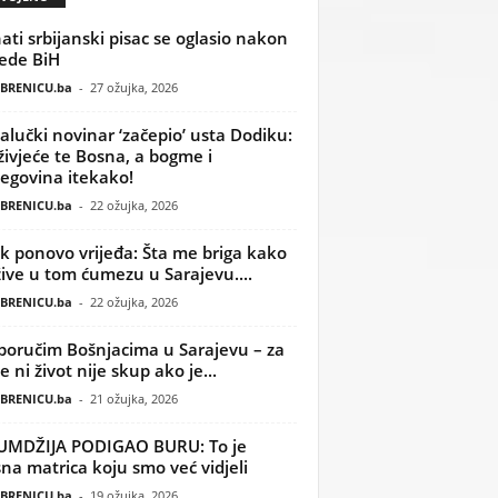
ati srbijanski pisac se oglasio nakon
ede BiH
BRENICU.ba
-
27 ožujka, 2026
alučki novinar ‘začepio’ usta Dodiku:
ivjeće te Bosna, a bogme i
egovina itekako!
BRENICU.ba
-
22 ožujka, 2026
k ponovo vrijeđa: Šta me briga kako
žive u tom ćumezu u Sarajevu....
BRENICU.ba
-
22 ožujka, 2026
poručim Bošnjacima u Sarajevu – za
 ni život nije skup ako je...
BRENICU.ba
-
21 ožujka, 2026
UMDŽIJA PODIGAO BURU: To je
na matrica koju smo već vidjeli
BRENICU.ba
-
19 ožujka, 2026