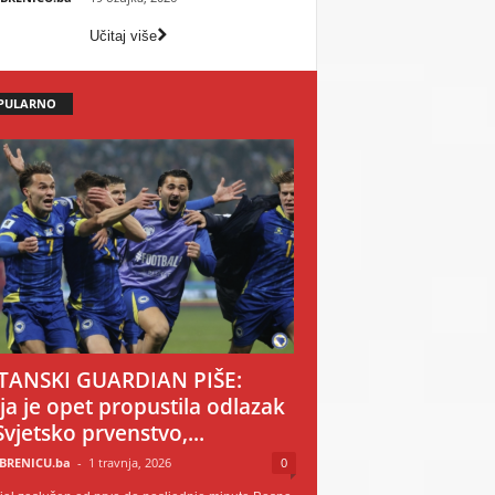
Učitaj više
PULARNO
TANSKI GUARDIAN PIŠE:
ija je opet propustila odlazak
Svjetsko prvenstvo,...
BRENICU.ba
-
1 travnja, 2026
0