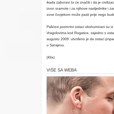
ikada zaboravi to će značiti i da je civiliz
izvor sramote i za njihove nasljednike i za
zove čovjekom može pasti prije nego bud
Palićevi posmrtni ostaci ekshumirani su 
Vragolovima kod Rogatice, zajedno s osta
augustu 2009. utvrđeno je da ostaci pripa
u Sarajevu.
(Klix)