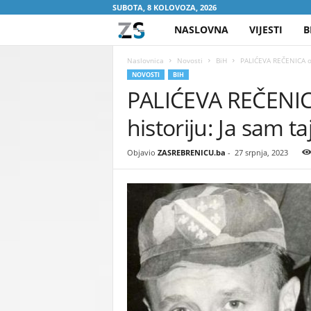
SUBOTA, 8 KOLOVOZA, 2026
NASLOVNA
VIJESTI
B
Z
A
Naslovnica
Novosti
BiH
PALIĆEVA REČENICA odj
NOVOSTI
BIH
PALIĆEVA REČENICA
S
historiju: Ja sam ta
R
E
Objavio
ZASREBRENICU.ba
-
27 srpnja, 2023
B
R
E
N
I