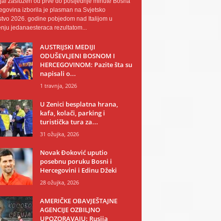
al zaslužen od prve do posljednje minute Bosna
egovina izborila je plasman na Svjetsko
tvo 2026. godine pobjedom nad Italijom u
nju jedanaesteraca rezultatom...
AUSTRIJSKI MEDIJI
ODUŠEVLJENI BOSNOM I
HERCEGOVINOM: Pazite šta su
napisali o...
1 travnja, 2026
U Zenici besplatna hrana,
kafa, kolači, parking i
turistička tura za...
31 ožujka, 2026
Novak Đoković uputio
posebnu poruku Bosni i
Hercegovini i Edinu Džeki
28 ožujka, 2026
AMERIČKE OBAVJEŠTAJNE
AGENCIJE OZBILJNO
UPOZORAVAJU: Rusija