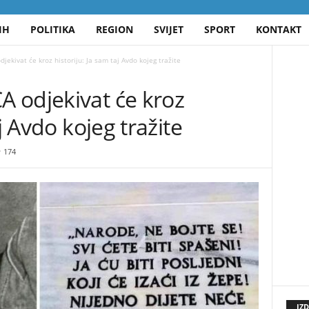
IH
POLITIKA
REGION
SVIJET
SPORT
KONTAKT
ekivat će kroz historiju: Ja sam taj Avdo kojeg tražite
 odjekivat će kroz
j Avdo kojeg tražite
174
IZ