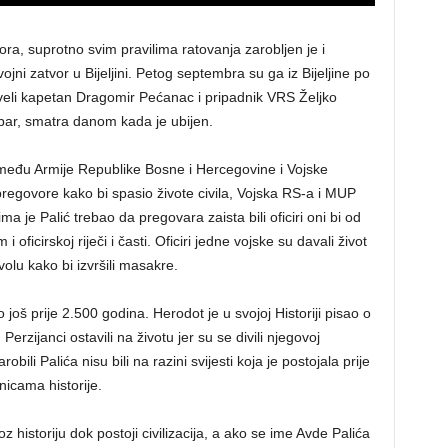
ra, suprotno svim pravilima ratovanja zarobljen je i
jni zatvor u Bijeljini. Petog septembra su ga iz Bijeljine po
eli kapetan Dragomir Pećanac i pripadnik VRS Željko
bar, smatra danom kada je ubijen.
između Armije Republike Bosne i Hercegovine i Vojske
pregovore kako bi spasio živote civila, Vojska RS-a i MUP
jima je Palić trebao da pregovara zaista bili oficiri oni bi od
 oficirskoj riječi i časti. Oficiri jedne vojske su davali život
volu kako bi izvršili masakre.
još prije 2.500 godina. Herodot je u svojoj Historiji pisao o
zijanci ostavili na životu jer su se divili njegovoj
robili Palića nisu bili na razini svijesti koja je postojala prije
nicama historije.
z historiju dok postoji civilizacija, a ako se ime Avde Palića