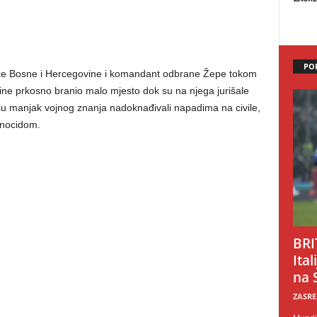
PO
like Bosne i Hercegovine i komandant odbrane Žepe tokom
godine prkosno branio malo mjesto dok su na njega jurišale
su manjak vojnog znanja nadoknađivali napadima na civile,
enocidom.
BRI
Ital
na 
ZASRE