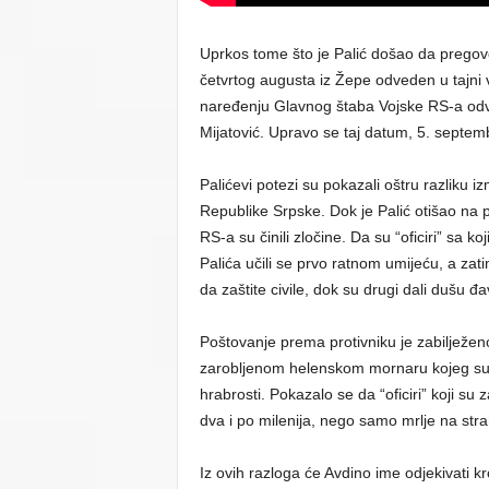
Uprkos tome što je Palić došao da pregovo
četvrtog augusta iz Žepe odveden u tajni vo
naređenju Glavnog štaba Vojske RS-a odv
Mijatović. Upravo se taj datum, 5. septem
Palićevi potezi su pokazali oštru razliku 
Republike Srpske. Dok je Palić otišao na 
RS-a su činili zločine. Da su “oficiri” sa ko
Palića učili se prvo ratnom umijeću, a zatim i
da zaštite civile, dok su drugi dali dušu đa
Poštovanje prema protivniku je zabilježeno 
zarobljenom helenskom mornaru kojeg su Per
hrabrosti. Pokazalo se da “oficiri” koji su za
dva i po milenija, nego samo mrlje na stra
Iz ovih razloga će Avdino ime odjekivati kro