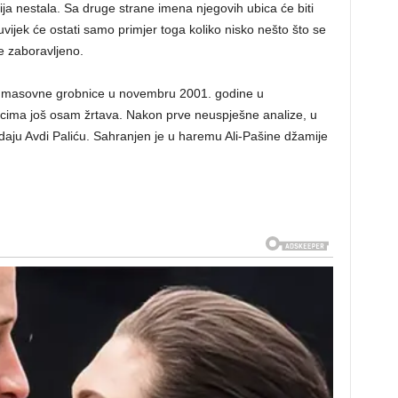
acija nestala. Sa druge strane imena njegovih ubica će biti
uvijek će ostati samo primjer toga koliko nisko nešto što se
e zaboravljeno.
iz masovne grobnice u novembru 2001. godine u
cima još osam žrtava. Nakon prve neuspješne analize, u
daju Avdi Paliću. Sahranjen je u haremu Ali-Pašine džamije