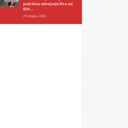
podržava odvajanje RS-a od
BiH,...
27 ožujka, 2026