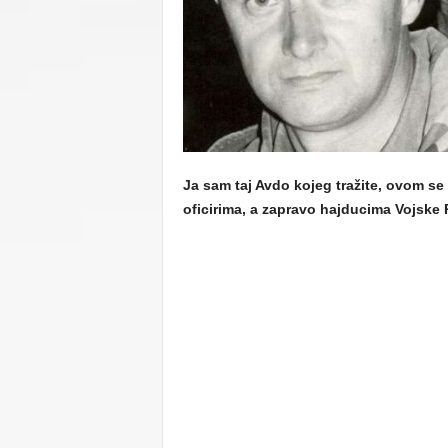
C
U
Ja sam taj Avdo kojeg tražite, ovom s
oficirima, a zapravo hajducima Vojske