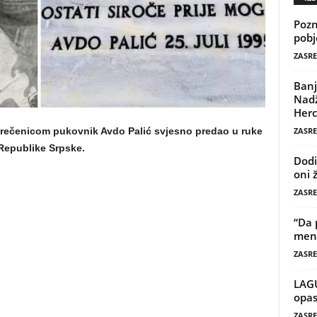
Pozn
pobj
ZASRE
Banj
Nadž
Herc
ZASRE
e rečenicom pukovnik Avdo Palić svjesno predao u ruke
 Republike Srpske.
Dodi
oni 
ZASRE
“Da 
mene
ZASRE
LAG
opas
ZASRE