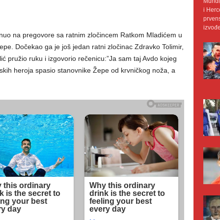
Mundij
i Herc
prvens
izvođe
renuo na pregovore sa ratnim zločincem Ratkom Mladićem u
 Dočekao ga je još jedan ratni zločinac Zdravko Tolimir,
ić pružio ruku i izgovorio rečenicu:”Ja sam taj Avdo kojeg
mitskih heroja spasio stanovnike Žepe od krvničkog noža, a