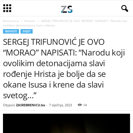
Naslovnica
Novosti
SERGEJ TRIFUNOVIĆ JE OVO “MORAO” NAPISATI: “Narodu koji
ovolikim detonacijama slavi rođenje...
NOVOSTI
SVIJET
SERGEJ TRIFUNOVIĆ JE OVO
“MORAO” NAPISATI: “Narodu koji
ovolikim detonacijama slavi
rođenje Hrista je bolje da se
okane Isusa i krene da slavi
svetog…”
Objavio
ZASREBRENICU.ba
-
7 siječnja, 2023
14