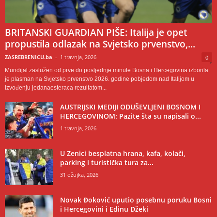
BRITANSKI GUARDIAN PIŠE: Italija je opet
propustila odlazak na Svjetsko prvenstvo,...
ZASREBRENICU.ba
-
1 travnja, 2026
0
Mundijal zaslužen od prve do posljednje minute Bosna i Hercegovina izborila
je plasman na Svjetsko prvenstvo 2026. godine pobjedom nad Italijom u
izvođenju jedanaesteraca rezultatom...
AUSTRIJSKI MEDIJI ODUŠEVLJENI BOSNOM I
HERCEGOVINOM: Pazite šta su napisali o...
1 travnja, 2026
U Zenici besplatna hrana, kafa, kolači,
parking i turistička tura za...
31 ožujka, 2026
Novak Đoković uputio posebnu poruku Bosni
i Hercegovini i Edinu Džeki