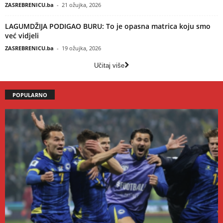
ZASREBRENICU.ba
-
21 ožujka, 2026
LAGUMDŽIJA PODIGAO BURU: To je opasna matrica koju smo
već vidjeli
ZASREBRENICU.ba
-
19 ožujka, 2026
Učitaj više
POPULARNO