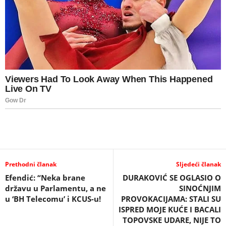
Prethodni članak
Sljedeći članak
Efendić: “Neka brane
DURAKOVIĆ SE OGLASIO O
državu u Parlamentu, a ne
SINOĆNJIM
u ‘BH Telecomu’ i KCUS-u!
PROVOKACIJAMA: STALI SU
ISPRED MOJE KUĆE I BACALI
TOPOVSKE UDARE, NIJE TO