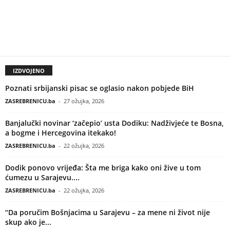
IZDVOJENO
Poznati srbijanski pisac se oglasio nakon pobjede BiH
ZASREBRENICU.ba
-
27 ožujka, 2026
Banjalučki novinar ‘začepio’ usta Dodiku: Nadživjeće te Bosna,
a bogme i Hercegovina itekako!
ZASREBRENICU.ba
-
22 ožujka, 2026
Dodik ponovo vrijeđa: Šta me briga kako oni žive u tom
ćumezu u Sarajevu....
ZASREBRENICU.ba
-
22 ožujka, 2026
“Da poručim Bošnjacima u Sarajevu – za mene ni život nije
skup ako je...