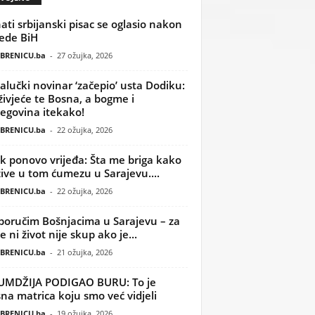
ati srbijanski pisac se oglasio nakon
ede BiH
BRENICU.ba
-
27 ožujka, 2026
alučki novinar ‘začepio’ usta Dodiku:
ivjeće te Bosna, a bogme i
egovina itekako!
BRENICU.ba
-
22 ožujka, 2026
k ponovo vrijeđa: Šta me briga kako
žive u tom ćumezu u Sarajevu....
BRENICU.ba
-
22 ožujka, 2026
poručim Bošnjacima u Sarajevu – za
 ni život nije skup ako je...
BRENICU.ba
-
21 ožujka, 2026
UMDŽIJA PODIGAO BURU: To je
na matrica koju smo već vidjeli
BRENICU.ba
-
19 ožujka, 2026