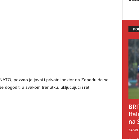
PO
ATO, pozvao je javni i privatni sektor na Zapadu da se
e dogoditi u svakom trenutku, uključujući i rat.
BRI
Ital
na 
ZASRE