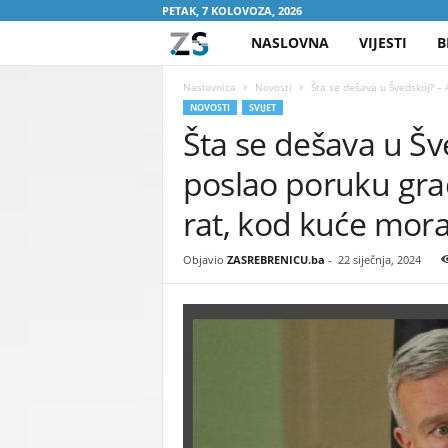
PETAK, 7 KOLOVOZA, 2026
NASLOVNA
VIJESTI
B
Z
A
Naslovnica
Novosti
Šta se dešava u Švedskoj? –
NOVOSTI
SVIJET
Šta se dešava u Š
S
poslao poruku gra
R
rat, kod kuće mor
E
Objavio
ZASREBRENICU.ba
-
22 siječnja, 2024
B
R
E
N
I