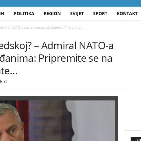
IH
POLITIKA
REGION
SVIJET
SPORT
KONTAKT
 Admiral NATO-a poslao poruku građanima: Pripremite...
vedskoj? – Admiral NATO-a
đanima: Pripremite se na
ate…
17
IZ