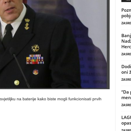
Pozn
pobj
ZASRE
Banj
Nadž
Herc
ZASRE
Dodi
oni 
ZASRE
“Da 
mene
svjetiljku na baterije kako biste mogli funkcionisati prvih
ZASRE
LAG
opas
ZASRE