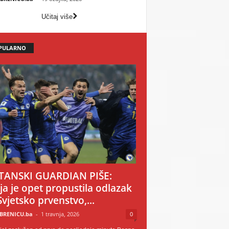
Učitaj više
PULARNO
TANSKI GUARDIAN PIŠE:
ija je opet propustila odlazak
Svjetsko prvenstvo,...
BRENICU.ba
-
1 travnja, 2026
0