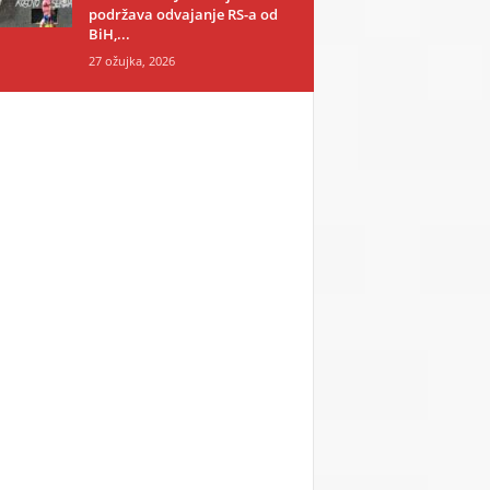
podržava odvajanje RS-a od
BiH,...
27 ožujka, 2026