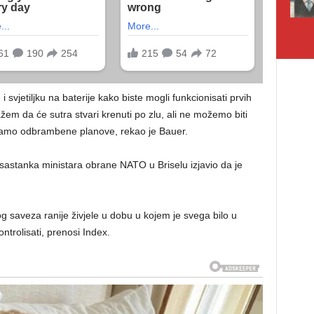
i svjetiljku na baterije kako biste mogli funkcionisati prvih
žem da će sutra stvari krenuti po zlu, ali ne možemo biti
i imamo odbrambene planove, rekao je Bauer.
astanka ministara obrane NATO u Briselu izjavio da je
og saveza ranije živjele u dobu u kojem je svega bilo u
ontrolisati, prenosi Index.