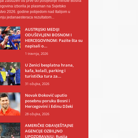
al zaslužen od prve do posljednje minute Bosna
egovina izborila je plasman na Svjetsko
tvo 2026. godine pobjedom nad Italijom u
nju jedanaesteraca rezultatom...
AUSTRIJSKI MEDIJI
ODUŠEVLJENI BOSNOM I
HERCEGOVINOM: Pazite šta su
napisali o...
1 travnja, 2026
U Zenici besplatna hrana,
kafa, kolači, parking i
turistička tura za...
31 ožujka, 2026
Novak Đoković uputio
posebnu poruku Bosni i
Hercegovini i Edinu Džeki
28 ožujka, 2026
AMERIČKE OBAVJEŠTAJNE
AGENCIJE OZBILJNO
UPOZORAVAJU: Rusija