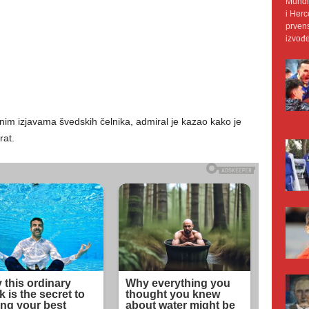
Mundij
i Herc
prvens
izvođe
im izjavama švedskih čelnika, admiral je kazao kako je
rat.