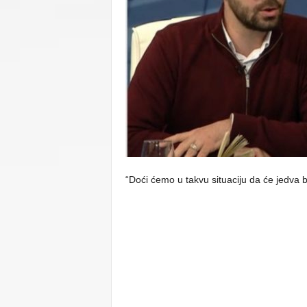
C
U
“Doći ćemo u takvu situaciju da će jedva bi