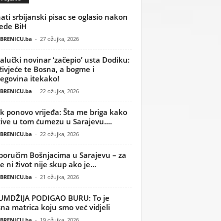
ati srbijanski pisac se oglasio nakon
ede BiH
BRENICU.ba
-
27 ožujka, 2026
alučki novinar ‘začepio’ usta Dodiku:
ivjeće te Bosna, a bogme i
egovina itekako!
BRENICU.ba
-
22 ožujka, 2026
k ponovo vrijeđa: Šta me briga kako
žive u tom ćumezu u Sarajevu....
BRENICU.ba
-
22 ožujka, 2026
poručim Bošnjacima u Sarajevu – za
 ni život nije skup ako je...
BRENICU.ba
-
21 ožujka, 2026
UMDŽIJA PODIGAO BURU: To je
na matrica koju smo već vidjeli
BRENICU.ba
-
19 ožujka, 2026