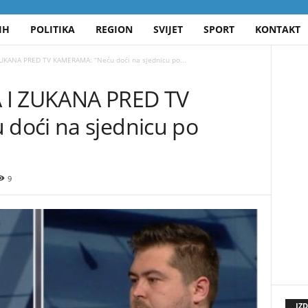
IH
POLITIKA
REGION
SVIJET
SPORT
KONTAKT
ZUKANA PRED TV KAMERAMA: “Neću doći na sjednicu po...
 I ZUKANA PRED TV
doći na sjednicu po
9
IZ