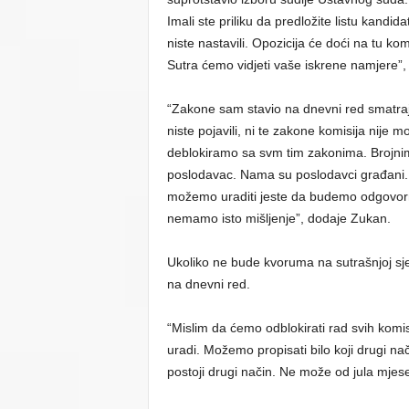
Imali ste priliku da predložite listu kandid
niste nastavili. Opozicija će doći na tu k
Sutra ćemo vidjeti vaše iskrene namjere”, g
“Zakone sam stavio na dnevni red smatraj
niste pojavili, ni te zakone komisija nije 
deblokiramo sa svm tim zakonima. Brojnim
poslodavac. Nama su poslodavci građani. G
možemo uraditi jeste da budemo odgovorni
nemamo isto mišljenje”, dodaje Zukan.
Ukoliko ne bude kvoruma na sutrašnjoj sjed
na dnevni red.
“Mislim da ćemo odblokirati rad svih komi
uradi. Možemo propisati bilo koji drugi na
postoji drugi način. Ne može od jula mjes