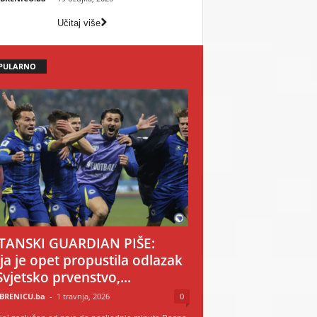
Učitaj više
PULARNO
TANSKI GUARDIAN PIŠE:
ija je opet propustila odlazak
Svjetsko prvenstvo,...
BRENICU.ba
-
1 travnja, 2026
0