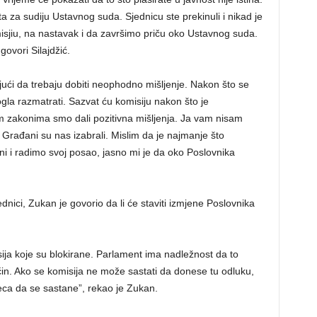
ata za sudiju Ustavnog suda. Sjednicu ste prekinuli i nikad je
omisjiu, na nastavak i da završimo priču oko Ustavnog suda.
ovori Silajdžić.
ući da trebaju dobiti neophodno mišljenje. Nakon što se
mogla razmatrati. Sazvat ću komisiju nakon što je
 zakonima smo dali pozitivna mišljenja. Ja vam nisam
rađani su nas izabrali. Mislim da je najmanje što
 i radimo svoj posao, jasno mi je da oko Poslovnika
nici, Zukan je govorio da li će staviti izmjene Poslovnika
sija koje su blokirane. Parlament ima nadležnost da to
čin. Ako se komisija ne može sastati da donese tu odluku,
eca da se sastane”, rekao je Zukan.