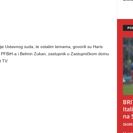
PO
e Ustavnog suda, te ostalim temama, govorili su Haris
u PFBiH-a i Belmin Zukan, zastupnik u Zastupničkom domu
t TV.
BRI
Ital
na 
ZASRE