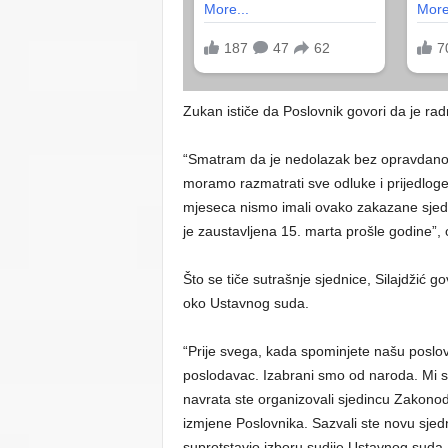
Zukan ističe da Poslovnik govori da je ra
“Smatram da je nedolazak bez opravdanog
moramo razmatrati sve odluke i prijedlo
mjeseca nismo imali ovako zakazane sjedn
je zaustavljena 15. marta prošle godine”
Što se tiče sutrašnje sjednice, Silajdžić go
oko Ustavnog suda.
“Prije svega, kada spominjete našu poslov
poslodavac. Izabrani smo od naroda. Mi s
navrata ste organizovali sjedincu Zakono
izmjene Poslovnika. Sazvali ste novu sjedn
suprotstavio izboru sudije Ustavnog suda. V