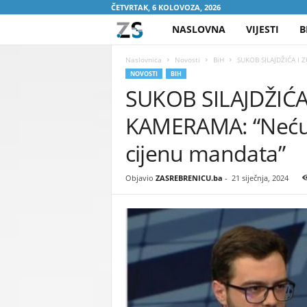
ČETVRTAK, 6 KOLOVOZA, 2026
NASLOVNA
VIJESTI
B
Z
A
Naslovnica
Novosti
BiH
SUKOB SILAJDŽIĆA I 
NOVOSTI
BIH
SUKOB SILAJDŽIĆA
S
KAMERAMA: “Neću 
R
cijenu mandata”
E
Objavio
ZASREBRENICU.ba
-
21 siječnja, 2024
B
R
E
N
I