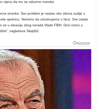
i po cijenu da mu se oduzme mandat.
erna stranka. Sav problem je nastao oko izbora sudije u
tavite sjednicu. Nećemo da učestvujemo u farsi. Sve ostalo
imo se u situaciju zbog nerada Vlade FBiH. Doći ćemo u
džet”, naglašava Silajdžić.