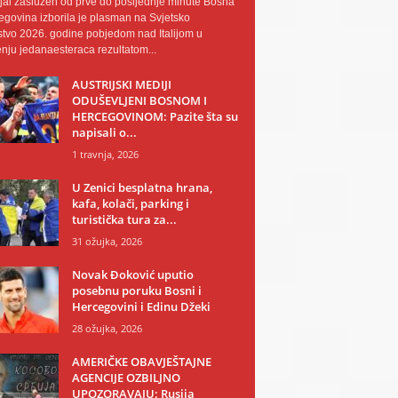
al zaslužen od prve do posljednje minute Bosna
egovina izborila je plasman na Svjetsko
tvo 2026. godine pobjedom nad Italijom u
nju jedanaesteraca rezultatom...
AUSTRIJSKI MEDIJI
ODUŠEVLJENI BOSNOM I
HERCEGOVINOM: Pazite šta su
napisali o...
1 travnja, 2026
U Zenici besplatna hrana,
kafa, kolači, parking i
turistička tura za...
31 ožujka, 2026
Novak Đoković uputio
posebnu poruku Bosni i
Hercegovini i Edinu Džeki
28 ožujka, 2026
AMERIČKE OBAVJEŠTAJNE
AGENCIJE OZBILJNO
UPOZORAVAJU: Rusija