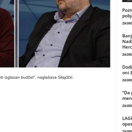
Pozn
pobj
ZASRE
Banj
Nadž
Herc
ZASRE
Dodi
oni 
ti izglasan budžet”, naglašava Silajdžić.
ZASRE
“Da 
mene
ZASRE
LAG
opas
ZASRE