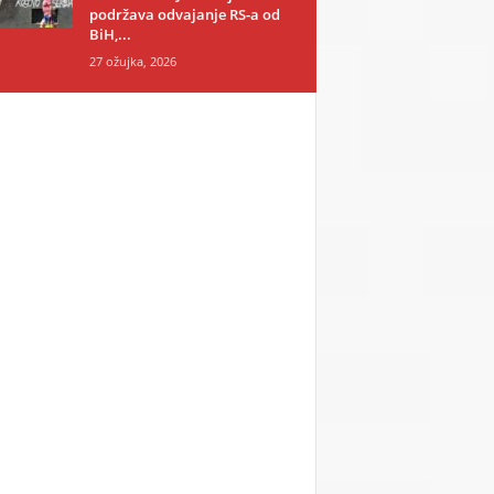
podržava odvajanje RS-a od
BiH,...
27 ožujka, 2026