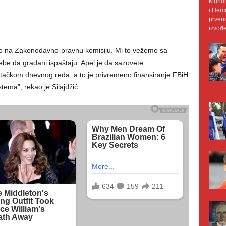
Mundij
i Herc
prvens
izvođe
mo na Zakonodavno-pravnu komisiju. Mi to vežemo sa
be da građani ispaštaju. Apel je da sazovete
ačkom dnevnog reda, a to je privremeno finansiranje FBiH
ema”, rekao je Silajdžić.