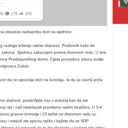
dna obaveza zastupnika doći na sjednice.
 razloga kršenje radne obaveze. Poslovnik kaže da
ge zakona. Sjednicu zakazujem prema dnevnom redu. U dva
ice Predstavničkog doma. Cijela procedura izbora sudije
, odgovara Zukan.
vori da će opozicija doći na komisiju, te da se završi priča
nu dužnost, postaVljate nas u položaj kao da ste
voj rad i naš nedolazak pravdamo našim biračima. U 3-4
davno-pravne komisije i 23 tačke na dnevnom redu su
icu i ostavili ste spornu tačku i kažete da se SDP
rijeme će pokazati da to što plasirate u javnost nije istina.