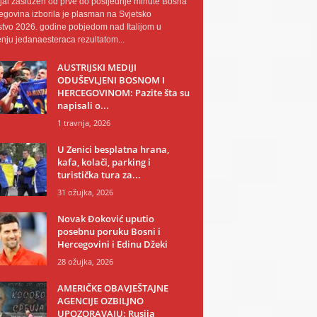
al zaslužen od prve do posljednje minute Bosna
egovina izborila je plasman na Svjetsko
tvo 2026. godine pobjedom nad Italijom u
nju jedanaesteraca rezultatom...
AUSTRIJSKI MEDIJI
ODUŠEVLJENI BOSNOM I
HERCEGOVINOM: Pazite šta su
napisali o...
1 travnja, 2026
U Zenici besplatna hrana,
kafa, kolači, parking i
turistička tura za...
31 ožujka, 2026
Novak Đoković uputio
posebnu poruku Bosni i
Hercegovini i Edinu Džeki
28 ožujka, 2026
AMERIČKE OBAVJEŠTAJNE
AGENCIJE OZBILJNO
UPOZORAVAJU: Rusija