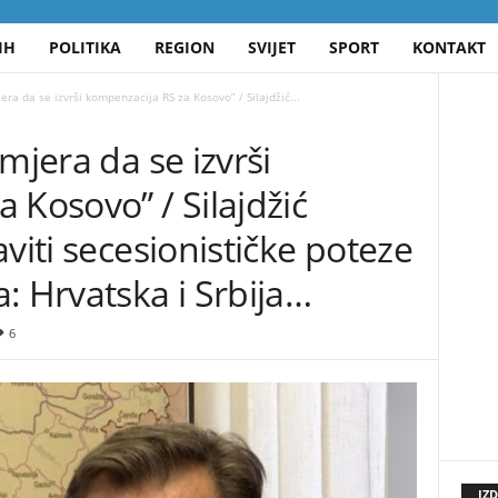
IH
POLITIKA
REGION
SVIJET
SPORT
KONTAKT
era da se izvrši kompenzacija RS za Kosovo” / Silajdžić...
mjera da se izvrši
 Kosovo” / Silajdžić
viti secesionističke poteze
: Hrvatska i Srbija…
6
IZ