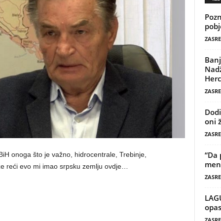
Pozn
pobj
ZASRE
Banj
Nadž
Herc
ZASRE
Dodi
oni 
ZASRE
“Da 
BiH onoga što je važno, hidrocentrale, Trebinje,
mene
že reći evo mi imao srpsku zemlju ovdje…
ZASRE
LAG
opas
ZASRE