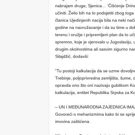
nabrajam druge, Sjenica… ‘Čišćenje Drine’, 
učiniti. Želio bih na to podsjetiti zbog t
članica Ujedinjenih nacija bila na neki 
godine na naoružavanje i da su time u dobro
terenu i oružje i pripremljeni plan da to uč
spremno, koje je vjerovalo u Jugoslaviju
drugim okolnostima ali sasvim sigurno nam
Silajdžić, dodavši:
”Tu postoji kalkulacija da se uzme dovoljn
Trebinje, poljoprivredna zemljišta, šume,
opravda ono što oni nazivaju gubitkom Ko
kalkulacija, entitet Republika Srpska za K
– UN I MEĐUNARODNA ZAJEDNICA IMA
Govoreći o mehanizmima kako bi se sprije
imovina zaštićena.