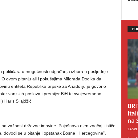
PO
 političara o mogućnosti odgađanja izbora u posljednje
. O ovom pitanju ali i pokušajima Milorada Dodika da
movinu entiteta Republike Srpske za Anadoliju je govorio
istar vanjskih poslova i premijer BiH te svojevremeno
) Haris Silajdžić.
BRI
Ital
na 
e na važnost državne imovine. Pojašnava njen značaj i ističe
ZASRE
, dovodi se u pitanje i opstanak Bosne i Hercegovine”.