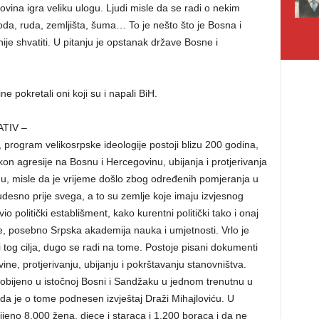
movina igra veliku ulogu. Ljudi misle da se radi o nekim
da, ruda, zemljišta, šuma… To je nešto što je Bosna i
ije shvatiti. U pitanju je opstanak države Bosne i
 pokretali oni koji su i napali BiH.
ATIV –
, program velikosrpske ideologije postoji blizu 200 godina,
on agresije na Bosnu i Hercegovinu, ubijanja i protjerivanja
inu, misle da je vrijeme došlo zbog određenih pomjeranja u
udesno prije svega, a to su zemlje koje imaju izvjesnog
io politički establišment, kako kurentni politički tako i onaj
cije, posebno Srpska akademija nauka i umjetnosti. Vrlo je
 tog cilja, dugo se radi na tome. Postoje pisani dokumenti
e, protjerivanju, ubijanju i pokrštavanju stanovništva.
 pobijeno u istočnoj Bosni i Sandžaku u jednom trenutnu u
da je o tome podnesen izvještaj Draži Mihajloviću. U
jeno 8.000 žena, djece i staraca i 1.200 boraca i da ne