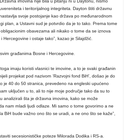
ržavna imovina nije bila u pitanju ni u Daytonu, nismo
uvereniteta i teritorijalnog integriteta. Dayton štiti državnu
ja nastavlja svoje postojanje kao država po međunarodnom
gi plan, a Ustavni sud je potvrdio da je to tako. Prema tome
, obligacionim obavezama ali nikako o tome da se iznova
i Hercegovine i ostaje tako”, kazao je Silajdžić.
i svim građanima Bosne i Hercegovine.
ga imaju koristi vlasnici te imovine, a to je svaki građanin
nijeli projekat pod nazivom ‘Razvojni fond BiH’, došao je do
no je 40 do 50 stranica, prevedeno na engleski upućeno
m uključen u to, ali to nije moje područje tako da su to
i su analizirali šta je državna imovina, kako se može
 kada nam mladi ljudi odlaze. Mi samo o tome govorimo a ne
a BiH bude važno ono što se uradi, a ne ono što se kaže”,
staviti secesionističke poteze Milorada Dodika i RS-a.