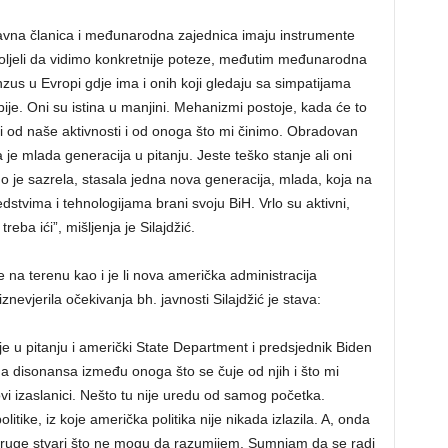
ravna članica i međunarodna zajednica imaju instrumente
voljeli da vidimo konkretnije poteze, međutim međunarodna
zus u Evropi gdje ima i onih koji gledaju sa simpatijama
rbije. Oni su istina u manjini. Mehanizmi postoje, kada će to
 i od naše aktivnosti i od onoga što mi činimo. Obradovan
e mlada generacija u pitanju. Jeste teško stanje ali oni
dno je sazrela, stasala jedna nova generacija, mlada, koja na
stvima i tehnologijama brani svoju BiH. Vrlo su aktivni,
eba ići”, mišljenja je Silajdžić.
e na terenu kao i je li nova američka administracija
vjerila očekivanja bh. javnosti Silajdžić je stava:
 u pitanju i američki State Department i predsjednik Biden
dna disonansa između onoga što se čuje od njih i što mi
vi izaslanici. Nešto tu nije uredu od samog početka.
ike, iz koje američka politika nije nikada izlazila. A, onda
druge stvari što ne mogu da razumijem. Sumnjam da se radi