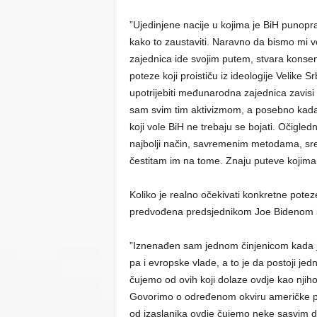
”Ujedinjene nacije u kojima je BiH punop
kako to zaustaviti. Naravno da bismo mi 
zajednica ide svojim putem, stvara konsen
poteze koji proističu iz ideologije Velike S
upotrijebiti međunarodna zajednica zavisi
sam svim tim aktivizmom, a posebno kada j
koji vole BiH ne trebaju se bojati. Očigle
najbolji način, savremenim metodama, sred
čestitam im na tome. Znaju puteve kojima tr
Koliko je realno očekivati konkretne potez
predvođena predsjednikom Joe Bidenom izne
”Iznenađen sam jednom činjenicom kada je
pa i evropske vlade, a to je da postoji je
čujemo od ovih koji dolaze ovdje kao njiho
Govorimo o određenom okviru američke polit
od izaslanika ovdje čujemo neke sasvim 