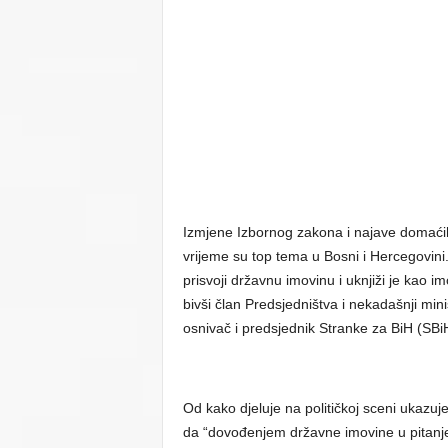
Izmjene Izbornog zakona i najave domaćih
vrijeme su top tema u Bosni i Hercegovini
prisvoji državnu imovinu i uknjiži je kao i
bivši član Predsjedništva i nekadašnji min
osnivač i predsjednik Stranke za BiH (SBiH
Od kako djeluje na političkoj sceni ukazuj
da “dovođenjem državne imovine u pitanje