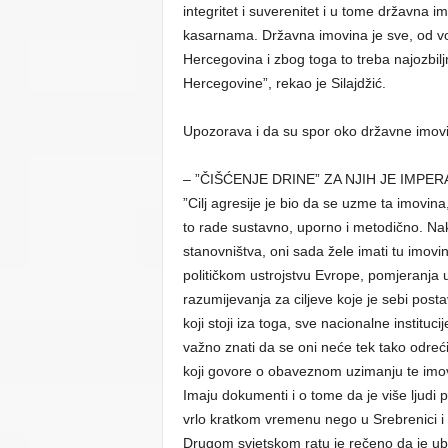
integritet i suverenitet i u tome državna i
kasarnama. Državna imovina je sve, od vo
Hercegovina i zbog toga to treba najozbiljn
Hercegovine”, rekao je Silajdžić.
Upozorava i da su spor oko državne imovine
– ”ČIŠĆENJE DRINE” ZA NJIH JE IMPER
”Cilj agresije je bio da se uzme ta imovina
to rade sustavno, uporno i metodično. Nak
stanovništva, oni sada žele imati tu imov
političkom ustrojstvu Evrope, pomjeranja 
razumijevanja za ciljeve koje je sebi postav
koji stoji iza toga, sve nacionalne institu
važno znati da se oni neće tek tako odreći
koji govore o obaveznom uzimanju te imovin
Imaju dokumenti i o tome da je više ljudi
vrlo kratkom vremenu nego u Srebrenici i 
Drugom svjetskom ratu je rečeno da je ubi