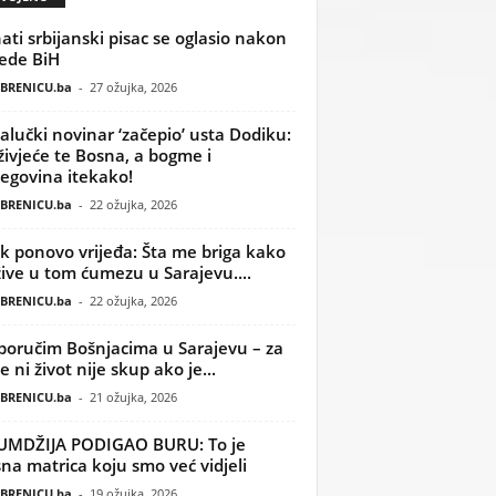
ati srbijanski pisac se oglasio nakon
ede BiH
BRENICU.ba
-
27 ožujka, 2026
alučki novinar ‘začepio’ usta Dodiku:
ivjeće te Bosna, a bogme i
egovina itekako!
BRENICU.ba
-
22 ožujka, 2026
k ponovo vrijeđa: Šta me briga kako
žive u tom ćumezu u Sarajevu....
BRENICU.ba
-
22 ožujka, 2026
poručim Bošnjacima u Sarajevu – za
 ni život nije skup ako je...
BRENICU.ba
-
21 ožujka, 2026
UMDŽIJA PODIGAO BURU: To je
na matrica koju smo već vidjeli
BRENICU.ba
-
19 ožujka, 2026