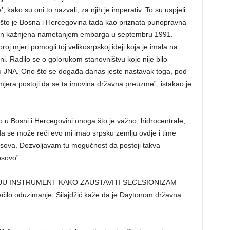
kako su oni to nazvali, za njih je imperativ. To su uspjeli
oga što je Bosna i Hercegovina tada kao priznata punopravna
način kažnjena nametanjem embarga u septembru 1991.
j mjeri pomogli toj velikosrpskoj ideji koja je imala na
ini. Radilo se o golorukom stanovništvu koje nije bilo
, u JNA. Ono što se događa danas jeste nastavak toga, pod
jera postoji da se ta imovina državna preuzme”, istakao je
o u Bosni i Hercegovini onoga što je važno, hidrocentrale,
 da se može reći evo mi imao srpsku zemlju ovdje i time
sova. Dozvoljavam tu mogućnost da postoji takva
osovo”.
JU INSTRUMENT KAKO ZAUSTAVITI SECESIONIZAM –
čilo oduzimanje, Silajdžić kaže da je Daytonom državna