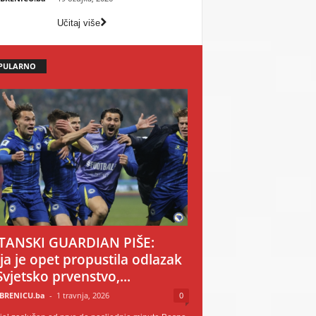
Učitaj više
PULARNO
TANSKI GUARDIAN PIŠE:
ija je opet propustila odlazak
Svjetsko prvenstvo,...
BRENICU.ba
-
1 travnja, 2026
0