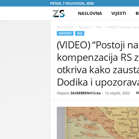
PETAK, 7 KOLOVOZA, 2026
NASLOVNA
VIJESTI
B
Z
A
Naslovnica
Novosti
BiH
(VIDEO) “Postoji namj
NOVOSTI
BIH
(VIDEO) “Postoji na
S
kompenzacija RS za
R
otkriva kako zausta
E
Dodika i upozorava
B
Objavio
ZASREBRENICU.ba
-
12 veljače, 2022
R
E
N
I