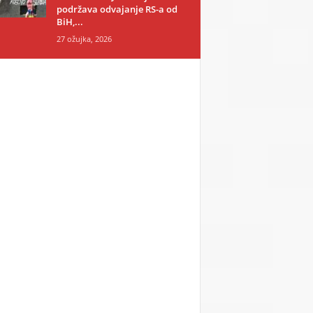
podržava odvajanje RS-a od
BiH,...
27 ožujka, 2026