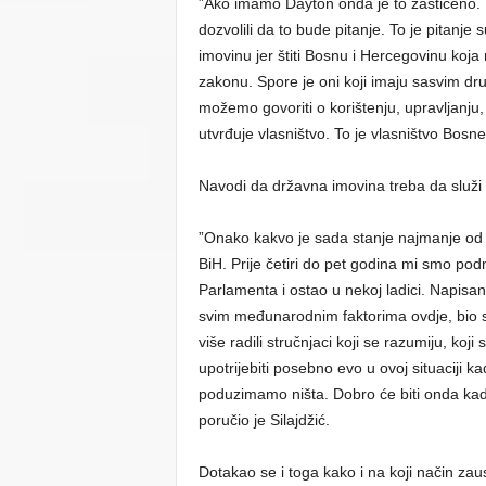
”Ako imamo Dayton onda je to zaštićeno. D
dozvolili da to bude pitanje. To je pitanje s
imovinu jer štiti Bosnu i Hercegovinu ko
zakonu. Spore je oni koji imaju sasvim dru
možemo govoriti o korištenju, upravljanju
utvrđuje vlasništvo. To je vlasništvo Bosne 
Navodi da državna imovina treba da služ
”Onako kakvo je sada stanje najmanje od to
BiH. Prije četiri do pet godina mi smo pod
Parlamenta i ostao u nekoj ladici. Napisa
svim međunarodnim faktorima ovdje, bio sa
više radili stručnjaci koji se razumiju, koj
upotrijebiti posebno evo u ovoj situaciji
poduzimamo ništa. Dobro će biti onda kad
poručio je Silajdžić.
Dotakao se i toga kako i na koji način zau