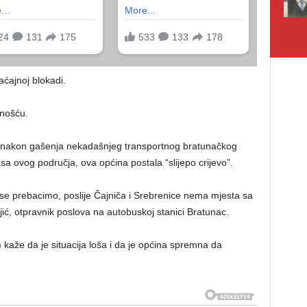
aćajnoj blokadi.
lnošću.
e, nakon gašenja nekadašnjeg transportnog bratunačkog
a ovog područja, ova općina postala “slijepo crijevo”.
e prebacimo, poslije Čajniča i Srebrenice nema mjesta sa
ić, otpravnik poslova na autobuskoj stanici Bratunac.
aže da je situacija loša i da je općina spremna da