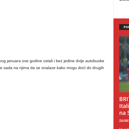
PO
vog januara ove godine ostali i bez jedine dvije autobuske
a je sada na njima da se snalaze kako mogu doći do drugih
BRI
Ital
na 
ZASRE