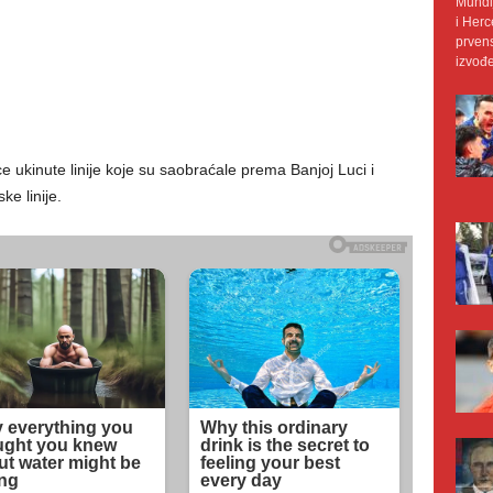
Mundij
i Herc
prvens
izvođe
 ukinute linije koje su saobraćale prema Banjoj Luci i
ke linije.