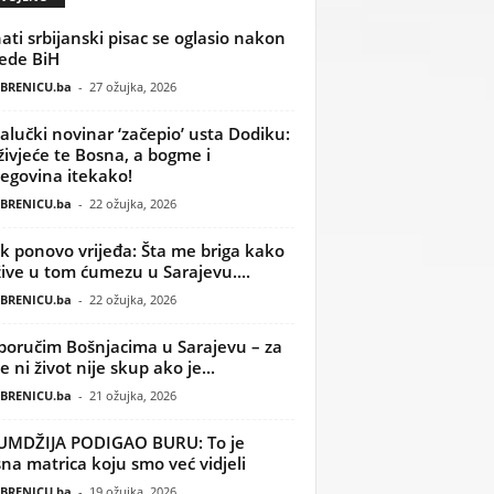
ati srbijanski pisac se oglasio nakon
ede BiH
BRENICU.ba
-
27 ožujka, 2026
alučki novinar ‘začepio’ usta Dodiku:
ivjeće te Bosna, a bogme i
egovina itekako!
BRENICU.ba
-
22 ožujka, 2026
k ponovo vrijeđa: Šta me briga kako
žive u tom ćumezu u Sarajevu....
BRENICU.ba
-
22 ožujka, 2026
poručim Bošnjacima u Sarajevu – za
 ni život nije skup ako je...
BRENICU.ba
-
21 ožujka, 2026
UMDŽIJA PODIGAO BURU: To je
na matrica koju smo već vidjeli
BRENICU.ba
-
19 ožujka, 2026