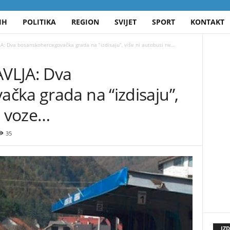
IH
POLITIKA
REGION
SVIJET
SPORT
KONTAKT
: Dva bosanskohercegovačka grada na “izdisaju”, više ni autobusi ne...
VLJA: Dva
čka grada na “izdisaju”,
e voze…
35
IZ