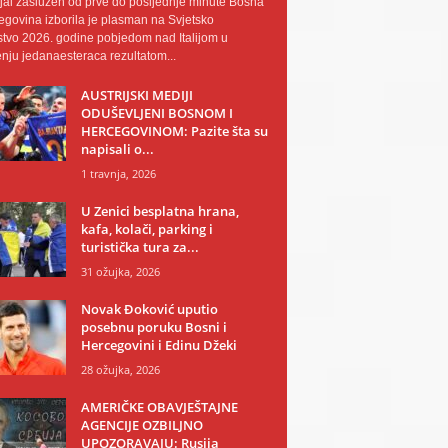
al zaslužen od prve do posljednje minute Bosna
egovina izborila je plasman na Svjetsko
tvo 2026. godine pobjedom nad Italijom u
nju jedanaesteraca rezultatom...
AUSTRIJSKI MEDIJI
ODUŠEVLJENI BOSNOM I
HERCEGOVINOM: Pazite šta su
napisali o...
1 travnja, 2026
U Zenici besplatna hrana,
kafa, kolači, parking i
turistička tura za...
31 ožujka, 2026
Novak Đoković uputio
posebnu poruku Bosni i
Hercegovini i Edinu Džeki
28 ožujka, 2026
AMERIČKE OBAVJEŠTAJNE
AGENCIJE OZBILJNO
UPOZORAVAJU: Rusija