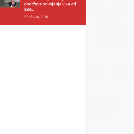
podržava odvajanje RS-a od
BiH,...
27 ožujka, 2026