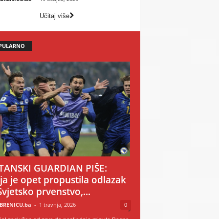
Učitaj više
PULARNO
TANSKI GUARDIAN PIŠE:
ija je opet propustila odlazak
Svjetsko prvenstvo,...
BRENICU.ba
-
1 travnja, 2026
0