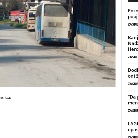
Pozn
pobj
ZASRE
Banj
Nadž
Herc
ZASRE
Dodi
oni 
ZASRE
“Da 
lnošću.
mene
ZASRE
LAG
opas
ZASRE