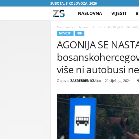
SUBOTA, 8 KOLOVOZA, 2026
NASLOVNA
VIJESTI
B
Z
A
Naslovnica
Novosti
BiH
AGONIJA SE NASTAVLJA
NOVOSTI
BIH
AGONIJA SE NASTA
S
bosanskohercegova
R
više ni autobusi n
E
Objavio
ZASREBRENICU.ba
-
21 siječnja, 2024
B
R
E
N
I