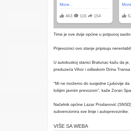
Time je ove dvije općine u potpunoj saobr
Prijevoznici ovo stanje pripisuju nerentabi
U autobuskoj stanici Bratunac kažu da j
preduzeća Vihor i odlaskom Drina Transa s
“Mi ne možemo do susjedne Ljubovije da s
lošijim javnim prevozom”, kaže Zoran Spaj
Načelnik općine Lazar Prodanović (SNSD) k
subvencionira sve linije i autoprevoznike.