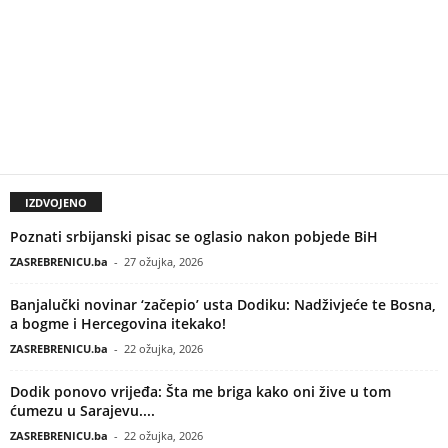
IZDVOJENO
Poznati srbijanski pisac se oglasio nakon pobjede BiH
ZASREBRENICU.ba
-
27 ožujka, 2026
Banjalučki novinar ‘začepio’ usta Dodiku: Nadživjeće te Bosna,
a bogme i Hercegovina itekako!
ZASREBRENICU.ba
-
22 ožujka, 2026
Dodik ponovo vrijeđa: Šta me briga kako oni žive u tom
ćumezu u Sarajevu....
ZASREBRENICU.ba
-
22 ožujka, 2026