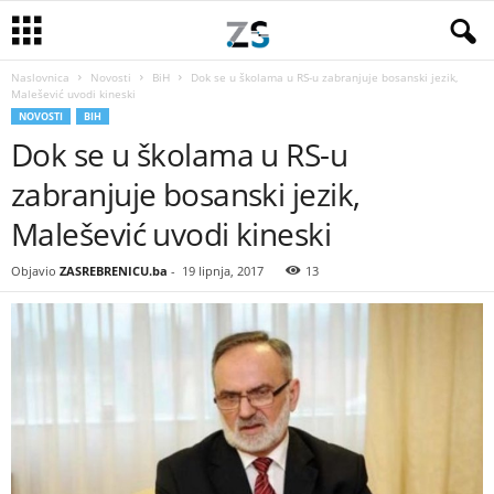
Naslovnica
Novosti
BiH
Dok se u školama u RS-u zabranjuje bosanski jezik,
Malešević uvodi kineski
NOVOSTI
BIH
Dok se u školama u RS-u
zabranjuje bosanski jezik,
Malešević uvodi kineski
Objavio
ZASREBRENICU.ba
-
19 lipnja, 2017
13