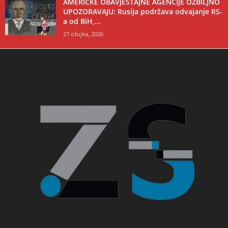
AMERIČKE OBAVJEŠTAJNE AGENCIJE OZBILJNO
UPOZORAVAJU: Rusija podržava odvajanje RS-
a od BiH,...
27 ožujka, 2026