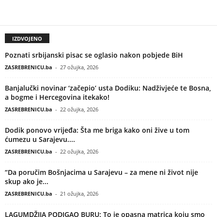
IZDVOJENO
Poznati srbijanski pisac se oglasio nakon pobjede BiH
ZASREBRENICU.ba
-
27 ožujka, 2026
Banjalučki novinar ‘začepio’ usta Dodiku: Nadživjeće te Bosna,
a bogme i Hercegovina itekako!
ZASREBRENICU.ba
-
22 ožujka, 2026
Dodik ponovo vrijeđa: Šta me briga kako oni žive u tom
ćumezu u Sarajevu....
ZASREBRENICU.ba
-
22 ožujka, 2026
“Da poručim Bošnjacima u Sarajevu – za mene ni život nije
skup ako je...
ZASREBRENICU.ba
-
21 ožujka, 2026
LAGUMDŽIJA PODIGAO BURU: To je opasna matrica koju smo