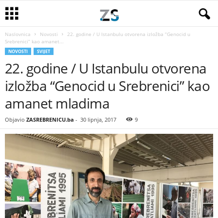
Naslovnica
Novosti
22. godine / U Istanbulu otvorena izložba “Genocid u
Srebrenici” kao amanet...
NOVOSTI
SVIJET
22. godine / U Istanbulu otvorena
izložba “Genocid u Srebrenici” kao
amanet mladima
Objavio
ZASREBRENICU.ba
-
30 lipnja, 2017
9