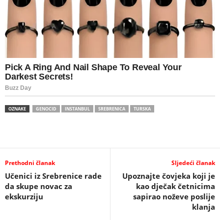
OZNAKE
GENOCID
INSTANBUL
SREBRENICA
TURSKA
Prethodni članak
Sljedeći članak
Učenici iz Srebrenice rade
Upoznajte čovjeka koji je
da skupe novac za
kao dječak četnicima
ekskurziju
sapirao noževe poslije
klanja