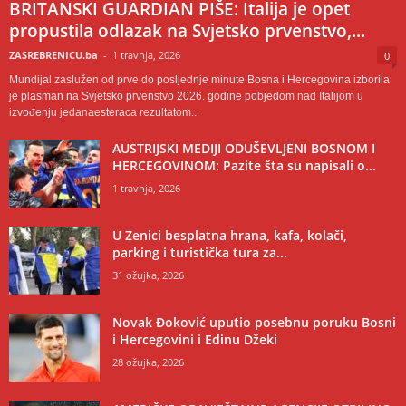
BRITANSKI GUARDIAN PIŠE: Italija je opet
propustila odlazak na Svjetsko prvenstvo,...
ZASREBRENICU.ba
-
1 travnja, 2026
0
Mundijal zaslužen od prve do posljednje minute Bosna i Hercegovina izborila
je plasman na Svjetsko prvenstvo 2026. godine pobjedom nad Italijom u
izvođenju jedanaesteraca rezultatom...
AUSTRIJSKI MEDIJI ODUŠEVLJENI BOSNOM I
HERCEGOVINOM: Pazite šta su napisali o...
1 travnja, 2026
U Zenici besplatna hrana, kafa, kolači,
parking i turistička tura za...
31 ožujka, 2026
Novak Đoković uputio posebnu poruku Bosni
i Hercegovini i Edinu Džeki
28 ožujka, 2026