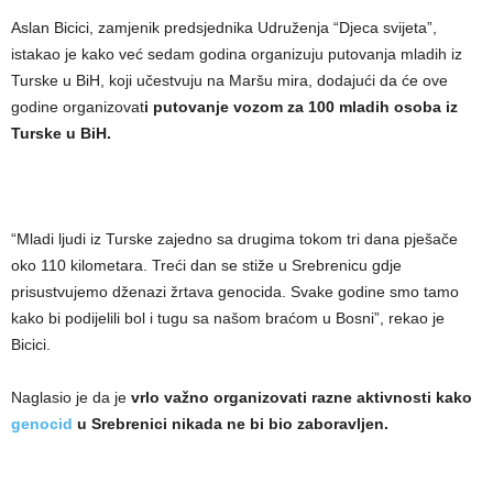
Aslan Bicici, zamjenik predsjednika Udruženja “Djeca svijeta”,
istakao je kako već sedam godina organizuju putovanja mladih iz
Turske u BiH, koji učestvuju na Maršu mira, dodajući da će ove
godine organizovat
i putovanje vozom za 100 mladih osoba iz
Turske u BiH.
“Mladi ljudi iz Turske zajedno sa drugima tokom tri dana pješače
oko 110 kilometara. Treći dan se stiže u Srebrenicu gdje
prisustvujemo dženazi žrtava genocida. Svake godine smo tamo
kako bi podijelili bol i tugu sa našom braćom u Bosni”, rekao je
Bicici.
Naglasio je da je
vrlo važno organizovati razne aktivnosti kako
genocid
u Srebrenici nikada ne bi bio zaboravljen.